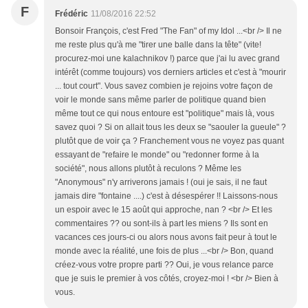
F
Frédéric
11/08/2016 22:52
Bonsoir François, c'est Fred "The Fan" of my Idol ...<br /> Il ne
me reste plus qu'à me "tirer une balle dans la tête" (vite!
procurez-moi une kalachnikov !) parce que j'ai lu avec grand
intérêt (comme toujours) vos derniers articles et c'est à "mourir
... tout court". Vous savez combien je rejoins votre façon de
voir le monde sans même parler de politique quand bien
même tout ce qui nous entoure est "politique" mais là, vous
savez quoi ? Si on allait tous les deux se "saouler la gueule" ?
plutôt que de voir ça ? Franchement vous ne voyez pas quant
essayant de "refaire le monde" ou "redonner forme à la
société", nous allons plutôt à reculons ? Même les
"Anonymous" n'y arriverons jamais ! (oui je sais, il ne faut
jamais dire "fontaine ....) c'est à désespérer !! Laissons-nous
un espoir avec le 15 août qui approche, nan ? <br /> Et les
commentaires ?? ou sont-ils à part les miens ? Ils sont en
vacances ces jours-ci ou alors nous avons fait peur à tout le
monde avec la réalité, une fois de plus ...<br /> Bon, quand
créez-vous votre propre parti ?? Oui, je vous relance parce
que je suis le premier à vos côtés, croyez-moi ! <br /> Bien à
vous.