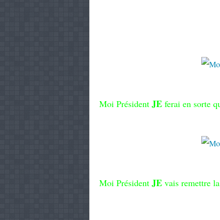
JE
Moi Président
ferai en sorte qu
JE
Moi Président
vais remettre la