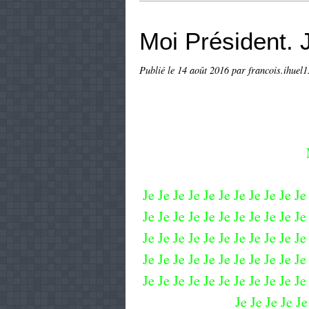
Moi Président. Je..
Publié le
14 août 2016
par francois.ihuel1
Je Je Je Je Je Je Je Je Je Je Je
Je Je Je Je Je Je Je Je Je Je Je
Je Je Je Je Je Je Je Je Je Je Je
Je Je Je Je Je Je Je Je Je Je Je
Je Je Je Je Je Je Je Je Je Je Je
Je Je Je Je Je Je