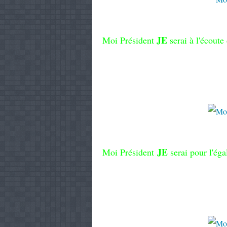
JE
Moi Président
serai à l'écoute
JE
Moi Président
serai pour l'égal