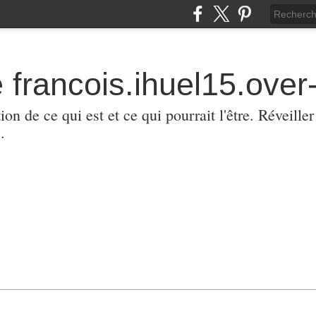
 francois.ihuel15.over-
ion de ce qui est et ce qui pourrait l'être. Réveill
.