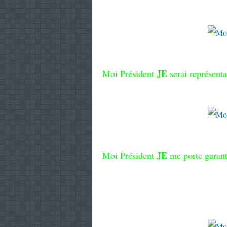
JE
Moi Président
serai représenta
JE
Moi Président
me porte garant