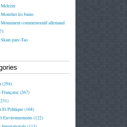
 Melezin
Monétier les bains
 Monument commémoratif allemand
71
 Skate-parc-Tao
gories
n
(294)
e Française
(267)
231)
 Et Politique
(168)
Et Environnements
(122)
e Internationale
(113)