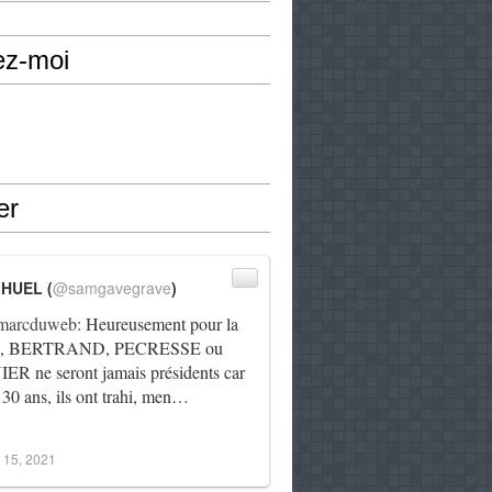
ez-moi
er
IHUEL (
@samgavegrave
)
arcduweb
: Heureusement pour la
e, BERTRAND, PECRESSE ou
R ne seront jamais présidents car
 30 ans, ils ont trahi, men…
 15, 2021