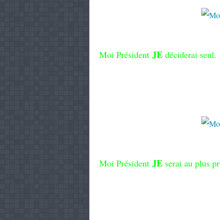
JE
Moi Président
déciderai seul.
JE
Moi Président
serai au plus pr