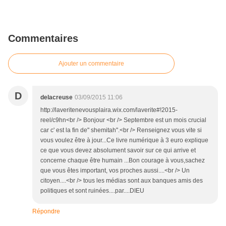
Commentaires
Ajouter un commentaire
D
delacreuse
03/09/2015 11:06
http://laveritenevousplaira.wix.com/laverite#!2015-
reel/c9hn<br /> Bonjour <br /> Septembre est un mois crucial
car c' est la fin de" shemitah".<br /> Renseignez vous vite si
vous voulez être à jour...Ce livre numérique à 3 euro explique
ce que vous devez absolument savoir sur ce qui arrive et
concerne chaque être humain ...Bon courage à vous,sachez
que vous êtes important, vos proches aussi....<br /> Un
citoyen....<br /> tous les médias sont aux banques amis des
politiques et sont ruinées....par....DIEU
Répondre