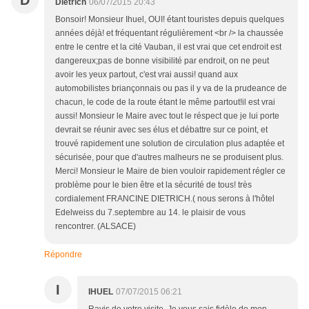
D
Dietrich
06/07/2015 20:43
Bonsoir! Monsieur Ihuel, OUI! étant touristes depuis quelques
années déjà! et fréquentant régulièrement <br /> la chaussée
entre le centre et la cité Vauban, il est vrai que cet endroit est
dangereux;pas de bonne visibilité par endroit, on ne peut
avoir les yeux partout, c'est vrai aussi! quand aux
automobilistes briançonnais ou pas il y va de la prudeance de
chacun, le code de la route étant le même partout!il est vrai
aussi! Monsieur le Maire avec tout le réspect que je lui porte
devrait se réunir avec ses élus et débattre sur ce point, et
trouvé rapidement une solution de circulation plus adaptée et
sécurisée, pour que d'autres malheurs ne se produisent plus.
Merci! Monsieur le Maire de bien vouloir rapidement régler ce
problème pour le bien être et la sécurité de tous! très
cordialement FRANCINE DIETRICH.( nous serons à l'hôtel
Edelweiss du 7.septembre au 14. le plaisir de vous
rencontrer. (ALSACE)
Répondre
I
IHUEL
07/07/2015 06:21