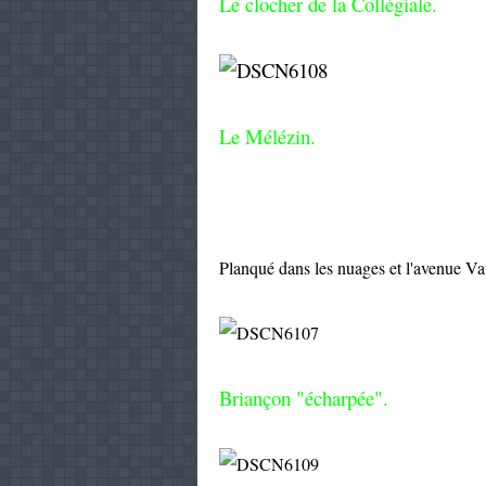
Le clocher de la Collégiale.
Le Mélézin.
Planqué dans les nuages et l'avenue Va
Briançon "écharpée".