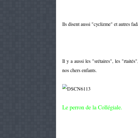
Ils disent aussi "cyclizme" et autres fa
Il y a aussi les "srétaires", les "rtaité
nos chers enfants.
Le perron de la Collégiale.