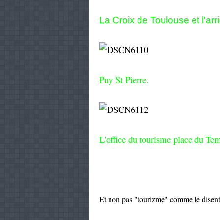
La Croix
de Toulouse et l'arr
Puy St Pierre.
L'office du tourisme place du Te
Et non pas "tourizme" comme le disent c