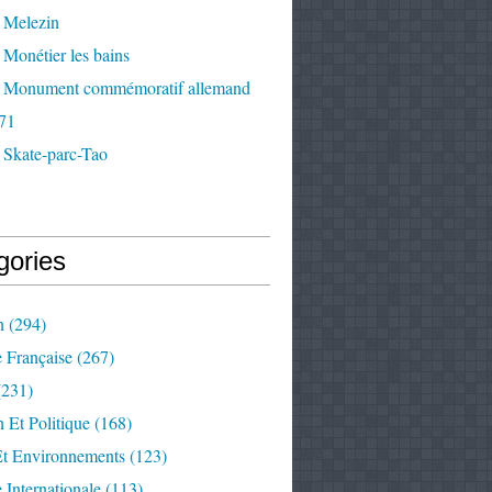
 Melezin
Monétier les bains
 Monument commémoratif allemand
71
 Skate-parc-Tao
gories
n
(294)
e Française
(267)
231)
 Et Politique
(168)
Et Environnements
(123)
e Internationale
(113)