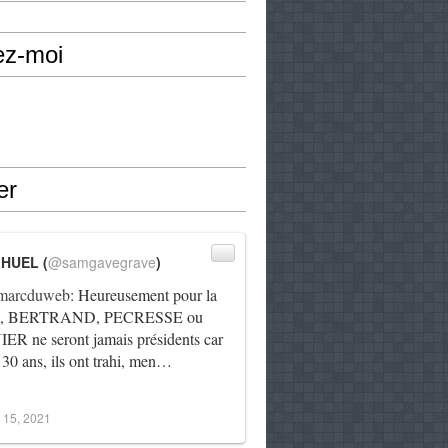
ez-moi
er
IHUEL (
@samgavegrave
)
arcduweb
: Heureusement pour la
e, BERTRAND, PECRESSE ou
R ne seront jamais présidents car
 30 ans, ils ont trahi, men…
 15, 2021