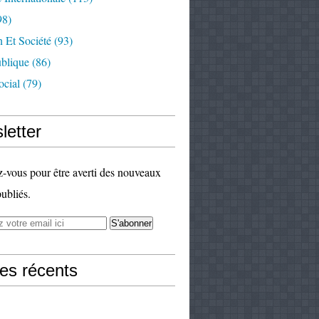
98)
 Et Société
(93)
ublique
(86)
ocial
(79)
letter
vous pour être averti des nouveaux
publiés.
les récents