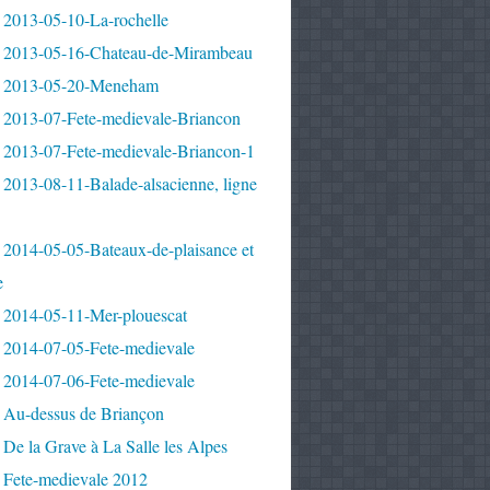
 2013-05-10-La-rochelle
 2013-05-16-Chateau-de-Mirambeau
 2013-05-20-Meneham
 2013-07-Fete-medievale-Briancon
 2013-07-Fete-medievale-Briancon-1
2013-08-11-Balade-alsacienne, ligne
 2014-05-05-Bateaux-de-plaisance et
e
 2014-05-11-Mer-plouescat
 2014-07-05-Fete-medievale
 2014-07-06-Fete-medievale
 Au-dessus de Briançon
De la Grave à La Salle les Alpes
 Fete-medievale 2012