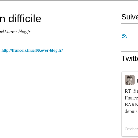
 difficile
Suiv
uel15.over-blog.fr
&
http://francois.ihuel05.over-blog.fr/
Twitt
RT
@m
Franc
BARNIE
depuis
October