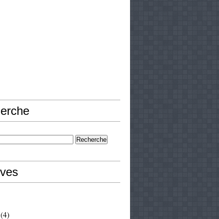
erche
ives
(4)