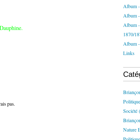
Album -
Album - 
Album -
 Dauphine.
1870/18
Album -
Links
Caté
Brianço
Politiqu
rais pas.
Société
(
Briançon
Nature 
Politiqu