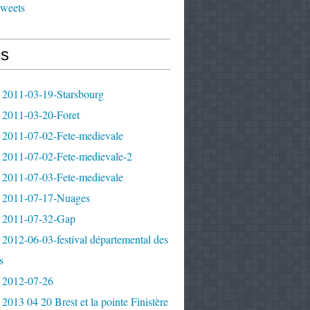
tweets
s
 2011-03-19-Starsbourg
 2011-03-20-Foret
 2011-07-02-Fete-medievale
 2011-07-02-Fete-medievale-2
 2011-07-03-Fete-medievale
 2011-07-17-Nuages
 2011-07-32-Gap
2012-06-03-festival départemental des
s
 2012-07-26
2013 04 20 Brest et la pointe Finistère