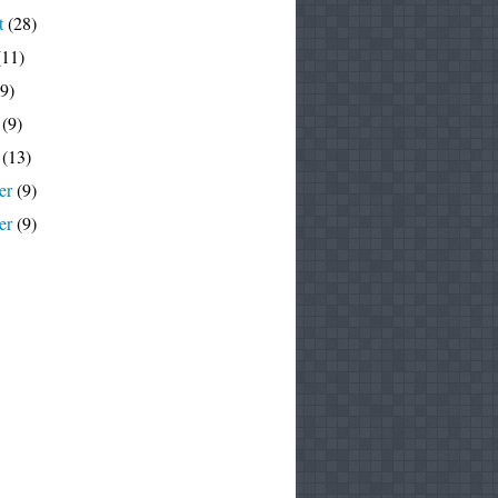
t
(28)
11)
9)
(9)
(13)
er
(9)
er
(9)