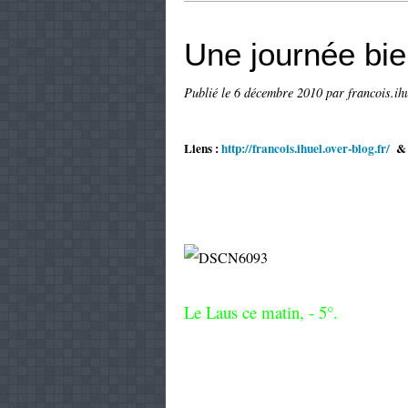
Une journée bien
Publié le
6 décembre 2010
par francois.ih
Liens :
http://francois.ihuel.over-blog.fr/
Le Laus ce matin, - 5°.