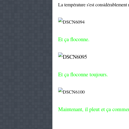
La température s'est considérablement ra
Et ça floconne.
Et ça floconne toujours.
Maintenant, il pleut et ça commen