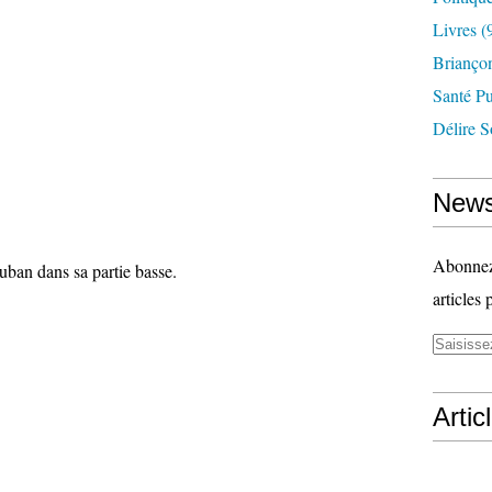
Livres
(
Briançon
Santé P
Délire S
News
Abonnez-
uban dans sa partie basse.
articles 
Artic