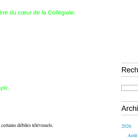
ière du cœur de la Collégiale.
Rech
mple.
Arch
ertains débiles télévisuels.
2026
Août