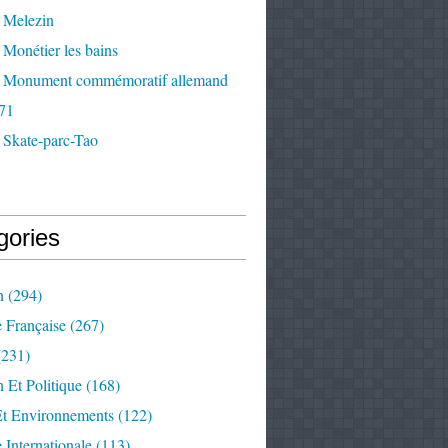
 Melezin
Monétier les bains
 Monument commémoratif allemand
71
 Skate-parc-Tao
gories
n
(294)
e Française
(267)
231)
 Et Politique
(168)
Et Environnements
(122)
e Internationale
(113)