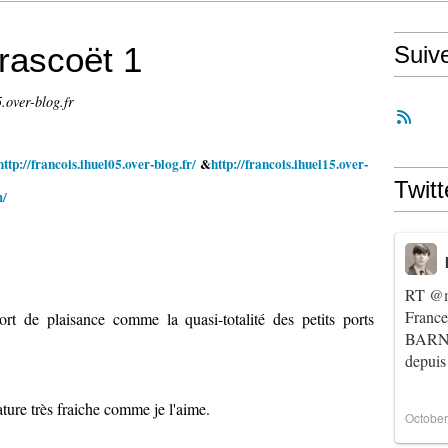
rascoët 1
Suiv
.over-blog.fr
http://francois.ihuel05.over-blog.fr/
&
http://francois.ihuel15.over-
Twitt
m/
RT
@m
Franc
rt de plaisance comme la quasi-totalité des petits ports
BARNIE
depuis
ature très fraiche comme je l'aime.
October