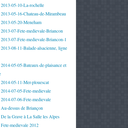
 2013-05-10-La-rochelle
 2013-05-16-Chateau-de-Mirambeau
 2013-05-20-Meneham
 2013-07-Fete-medievale-Briancon
 2013-07-Fete-medievale-Briancon-1
2013-08-11-Balade-alsacienne, ligne
 2014-05-05-Bateaux-de-plaisance et
e
 2014-05-11-Mer-plouescat
 2014-07-05-Fete-medievale
 2014-07-06-Fete-medievale
 Au-dessus de Briançon
De la Grave à La Salle les Alpes
 Fete-medievale 2012