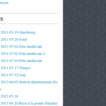
tweets
s
 2011-03-19-Starsbourg
 2011-03-20-Foret
 2011-07-02-Fete-medievale
 2011-07-02-Fete-medievale-2
 2011-07-03-Fete-medievale
 2011-07-17-Nuages
 2011-07-32-Gap
2012-06-03-festival départemental des
s
 2012-07-26
2013 04 20 Brest et la pointe Finistère