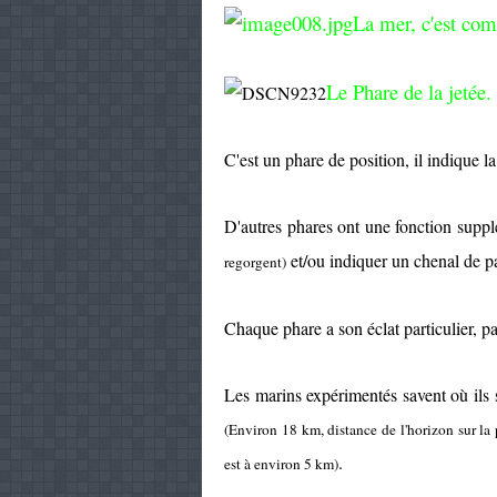
La mer, c'est com
Le Phare de la jetée.
C'est un phare de position, il indique l
D'autres phares ont une fonction supp
et/ou indiquer un chenal de pa
regorgent)
Chaque phare a son éclat particulier, pa
Les marins expérimentés savent où ils s
(Environ 18 km, distance de l'horizon sur la 
.
est à environ 5 km)