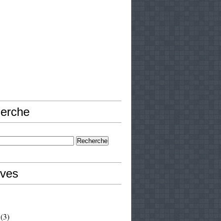
erche
ives
(3)