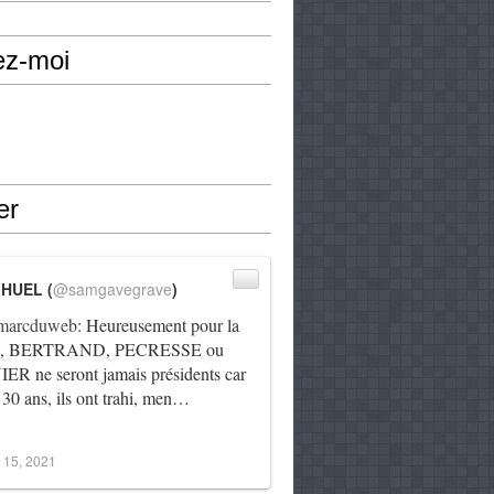
ez-moi
er
IHUEL (
@samgavegrave
)
arcduweb
: Heureusement pour la
e, BERTRAND, PECRESSE ou
R ne seront jamais présidents car
 30 ans, ils ont trahi, men…
 15, 2021