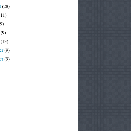
t
(28)
11)
9)
(9)
(13)
er
(9)
er
(9)