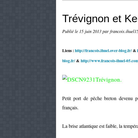
Trévignon et Ke
Publié le
15 juin 2013
par francois.ihuel15
Liens :
http://francois.ihuel.over-blog.fr/
&
blog.fr/
&
http://www.francois-ihuel-05.co
Trévignon.
Petit port de pêche breton devenu po
français.
La brise atlantique est faible, la tempér