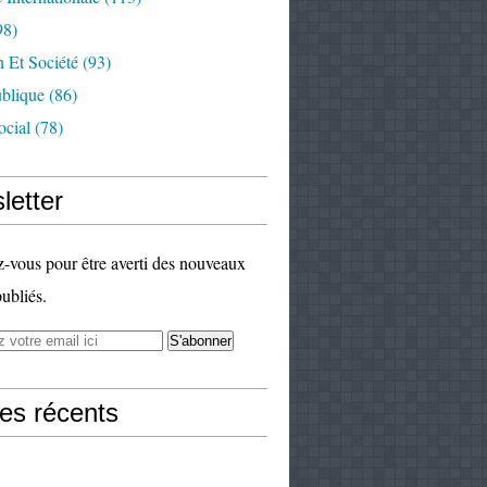
98)
 Et Société
(93)
ublique
(86)
ocial
(78)
letter
vous pour être averti des nouveaux
publiés.
les récents