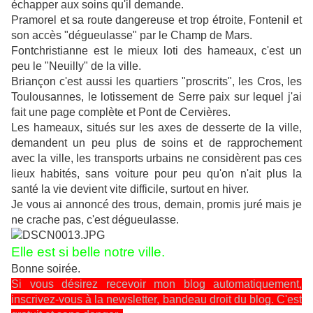
échapper aux soins qu'il demande.
Pramorel et sa route dangereuse et trop étroite, Fontenil et
son accès "dégueulasse" par le Champ de Mars.
Fontchristianne est le mieux loti des hameaux, c'est un
peu le "Neuilly" de la ville.
Briançon c'est aussi les quartiers "proscrits", les Cros, les
Toulousannes, le lotissement de Serre paix sur lequel j'ai
fait une page complète et Pont de Cervières.
Les hameaux, situés sur les axes de desserte de la ville,
demandent un peu plus de soins et de rapprochement
avec la ville, les transports urbains ne considèrent pas ces
lieux habités, sans voiture pour peu qu'on n'ait plus la
santé la vie devient vite difficile, surtout en hiver.
Je vous ai annoncé des trous, demain, promis juré mais je
ne crache pas, c'est dégueulasse.
Elle est si belle notre ville.
Bonne soirée.
Si vous désirez recevoir mon blog automatiquement,
inscrivez-vous à la newsletter, bandeau droit du blog. C'est