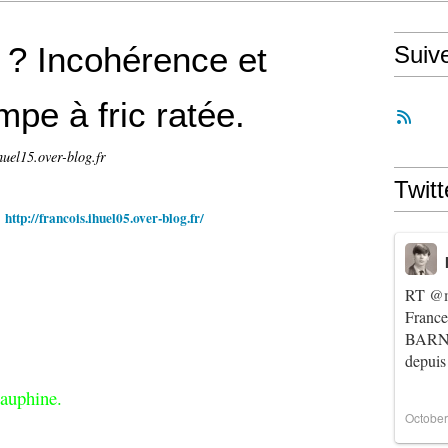
 ? Incohérence et
Suiv
pe à fric ratée.
huel15.over-blog.fr
Twitt
&
http://francois.ihuel05.over-blog.fr/
RT
@m
Franc
BARNIE
depuis
Dauphine.
October