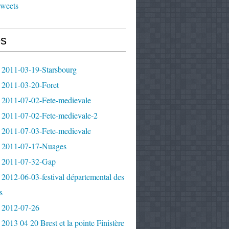
tweets
s
 2011-03-19-Starsbourg
 2011-03-20-Foret
 2011-07-02-Fete-medievale
 2011-07-02-Fete-medievale-2
 2011-07-03-Fete-medievale
 2011-07-17-Nuages
 2011-07-32-Gap
2012-06-03-festival départemental des
s
 2012-07-26
2013 04 20 Brest et la pointe Finistère