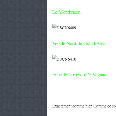
Le Montbrison.
Vers le Nord, le Grand Aréa.
En ville la rue du Dr Vagnat.
Exactement comme hier. Comme ce soir 