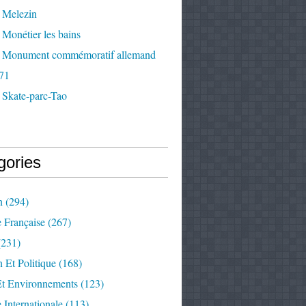
 Melezin
Monétier les bains
 Monument commémoratif allemand
71
 Skate-parc-Tao
gories
n
(294)
e Française
(267)
231)
 Et Politique
(168)
Et Environnements
(123)
e Internationale
(113)