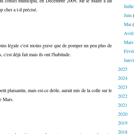
e du consel municipal, en Décembre 2009, Mr le Maire a dit
Juille
p cher a t-il précisé.
Juin
(
Mai
(
Avril
Mars
oins légale c'est moins grave que de pomper un peu plus de
Févri
 c'est déjà fait mais ils ont l'habitude.
Janvi
2025
2024
2023
etit plaisantin, mais est-ce drôle, aurait mis de la colle sur le
2022
e Mars.
2021
2020
2019
2018