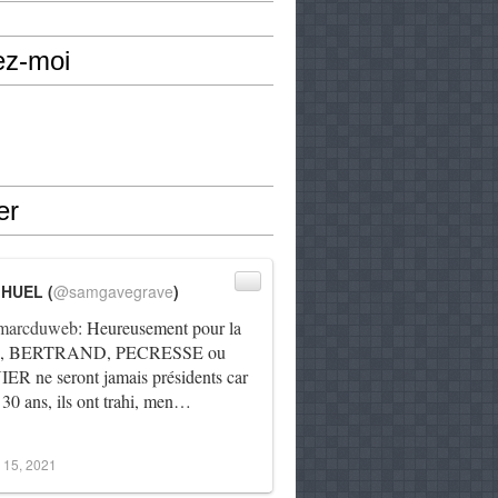
ez-moi
er
IHUEL (
@samgavegrave
)
arcduweb
: Heureusement pour la
e, BERTRAND, PECRESSE ou
R ne seront jamais présidents car
 30 ans, ils ont trahi, men…
 15, 2021