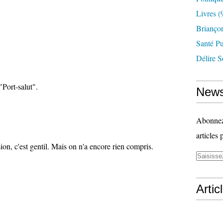
Livres
(
Briançon
Santé P
Délire S
Port-salut".
News
Abonnez-
articles 
n, c'est gentil. Mais on n'a encore rien compris.
Artic