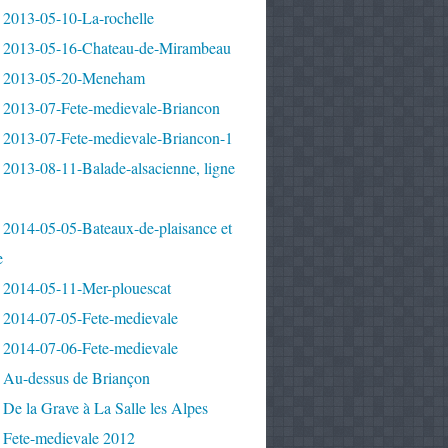
 2013-05-10-La-rochelle
 2013-05-16-Chateau-de-Mirambeau
 2013-05-20-Meneham
 2013-07-Fete-medievale-Briancon
 2013-07-Fete-medievale-Briancon-1
2013-08-11-Balade-alsacienne, ligne
 2014-05-05-Bateaux-de-plaisance et
e
 2014-05-11-Mer-plouescat
 2014-07-05-Fete-medievale
 2014-07-06-Fete-medievale
 Au-dessus de Briançon
De la Grave à La Salle les Alpes
 Fete-medievale 2012