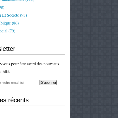
98)
 Et Société
(93)
ublique
(86)
ocial
(79)
letter
vous pour être averti des nouveaux
publiés.
les récents