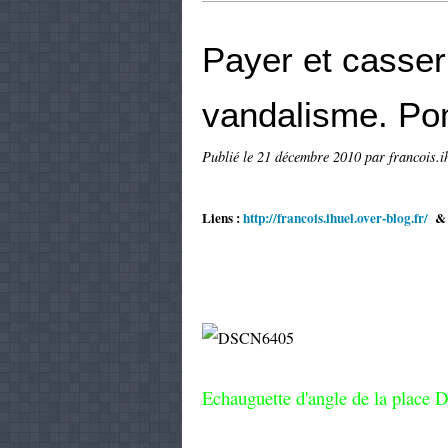
Payer et casser
vandalisme. Pom
Publié le
21 décembre 2010
par francois.i
Liens :
http://francois.ihuel.over-blog.fr/
Echauguette d'angle de la place 