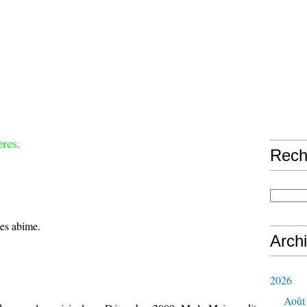
ères.
Rech
les abime.
Arch
2026
Août