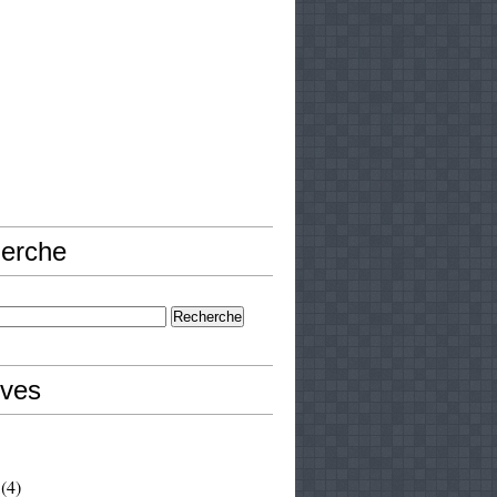
erche
ives
(4)