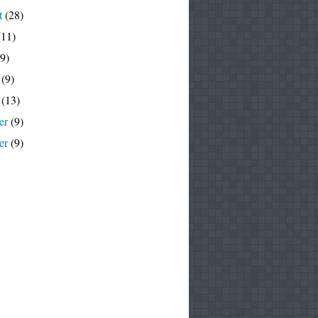
t
(28)
11)
9)
(9)
(13)
er
(9)
er
(9)