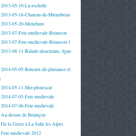
 2013-05-10-La-rochelle
 2013-05-16-Chateau-de-Mirambeau
 2013-05-20-Meneham
 2013-07-Fete-medievale-Briancon
 2013-07-Fete-medievale-Briancon-1
2013-08-11-Balade-alsacienne, ligne
 2014-05-05-Bateaux-de-plaisance et
e
 2014-05-11-Mer-plouescat
 2014-07-05-Fete-medievale
 2014-07-06-Fete-medievale
 Au-dessus de Briançon
De la Grave à La Salle les Alpes
 Fete-medievale 2012