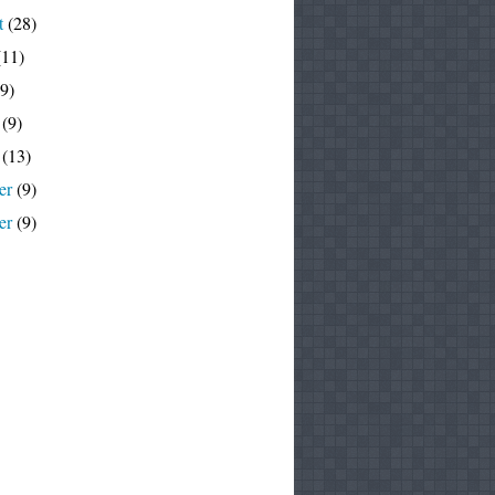
t
(28)
11)
9)
(9)
(13)
er
(9)
er
(9)