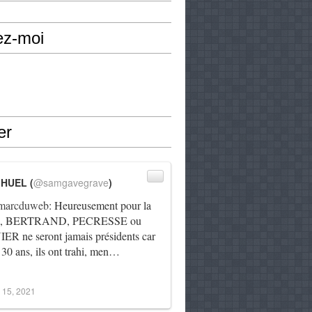
ez-moi
er
IHUEL (
@samgavegrave
)
arcduweb
: Heureusement pour la
e, BERTRAND, PECRESSE ou
R ne seront jamais présidents car
 30 ans, ils ont trahi, men…
 15, 2021