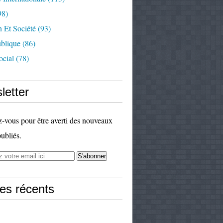
98)
 Et Société
(93)
ublique
(86)
ocial
(78)
letter
vous pour être averti des nouveaux
publiés.
les récents