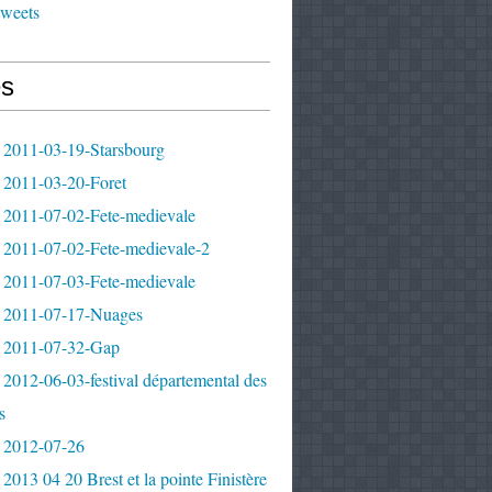
tweets
s
 2011-03-19-Starsbourg
 2011-03-20-Foret
 2011-07-02-Fete-medievale
 2011-07-02-Fete-medievale-2
 2011-07-03-Fete-medievale
 2011-07-17-Nuages
 2011-07-32-Gap
2012-06-03-festival départemental des
s
 2012-07-26
2013 04 20 Brest et la pointe Finistère