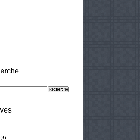
erche
ives
(3)