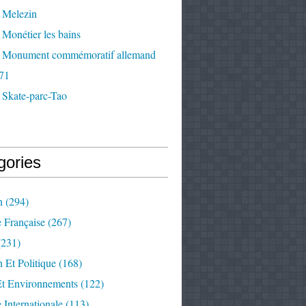
 Melezin
Monétier les bains
 Monument commémoratif allemand
71
 Skate-parc-Tao
gories
n
(294)
e Française
(267)
231)
 Et Politique
(168)
Et Environnements
(122)
e Internationale
(113)