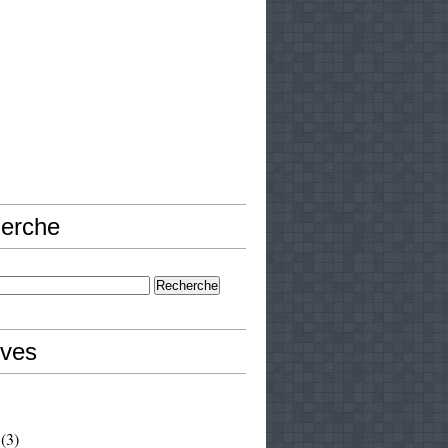
erche
ives
(3)