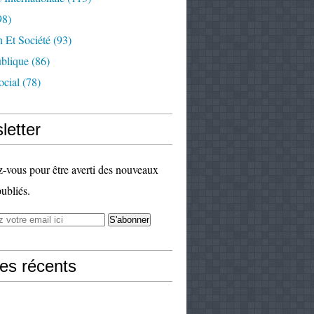
98)
 Et Société
(93)
ublique
(86)
ocial
(78)
letter
vous pour être averti des nouveaux
publiés.
les récents