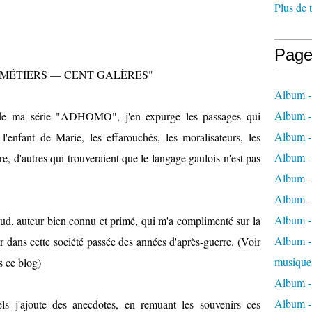
Plus de 
Page
ONZE MÉTIERS — CENT GALÈRES"
Album -
Album -
, de ma série "ADHOMO", j'en expurge les passages qui
Album -
l'enfant de Marie, les effarouchés, les moralisateurs, les
Album -
re, d'autres qui trouveraient que le langage gaulois n'est pas
Album -
Album -
Album -
d, auteur bien connu et primé, qui m'a complimenté sur la
Album - 
ur dans cette société passée des années d'après-guerre. (Voir
musique
 ce blog)
Album -
Album - 
ls j'ajoute des anecdotes, en remuant les souvenirs ces