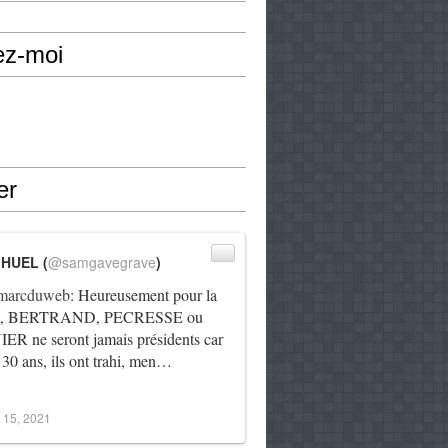
ez-moi
er
IHUEL (
@samgavegrave
)
arcduweb
: Heureusement pour la
e, BERTRAND, PECRESSE ou
R ne seront jamais présidents car
 30 ans, ils ont trahi, men…
 15, 2021