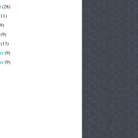
t
(28)
11)
9)
(9)
(13)
er
(9)
er
(9)