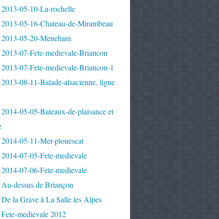
 2013-05-10-La-rochelle
 2013-05-16-Chateau-de-Mirambeau
 2013-05-20-Meneham
 2013-07-Fete-medievale-Briancon
 2013-07-Fete-medievale-Briancon-1
2013-08-11-Balade-alsacienne, ligne
 2014-05-05-Bateaux-de-plaisance et
e
 2014-05-11-Mer-plouescat
 2014-07-05-Fete-medievale
 2014-07-06-Fete-medievale
 Au-dessus de Briançon
De la Grave à La Salle les Alpes
 Fete-medievale 2012