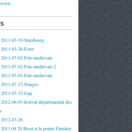
tweets
s
 2011-03-19-Starsbourg
 2011-03-20-Foret
 2011-07-02-Fete-medievale
 2011-07-02-Fete-medievale-2
 2011-07-03-Fete-medievale
 2011-07-17-Nuages
 2011-07-32-Gap
2012-06-03-festival départemental des
s
 2012-07-26
2013 04 20 Brest et la pointe Finistère