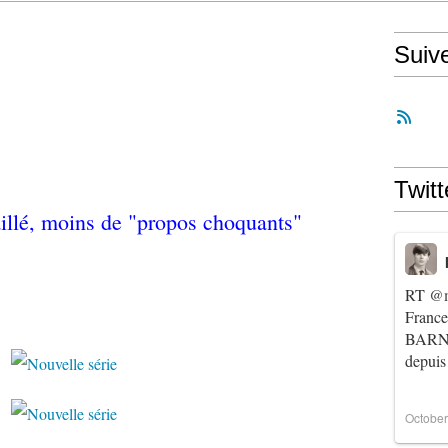
Suiv
Twitt
taillé, moins de "propos choquants"
RT
@m
Franc
BARNIE
depuis
October