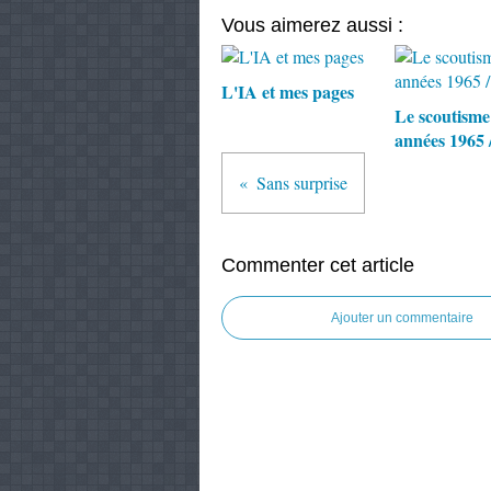
Vous aimerez aussi :
L'IA et mes pages
Le scoutisme
années 1965 
Sans surprise
Commenter cet article
Ajouter un commentaire