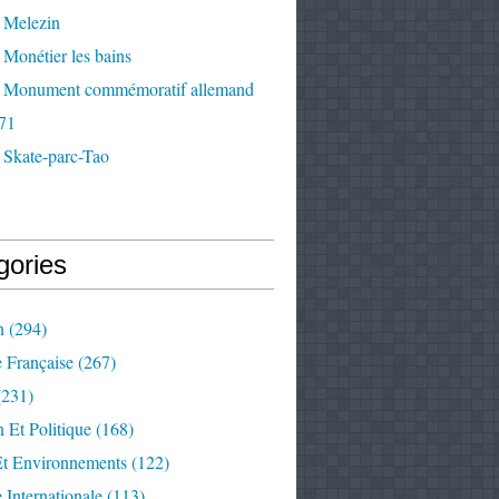
 Melezin
Monétier les bains
 Monument commémoratif allemand
71
 Skate-parc-Tao
gories
n
(294)
e Française
(267)
231)
 Et Politique
(168)
Et Environnements
(122)
e Internationale
(113)