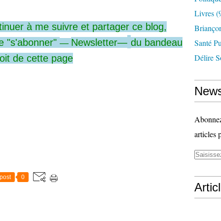
Livres
(
tinuer à me
suivre
et partager ce blog,
Briançon
e
"s'abonner"
Newsletter—
du
bandeau
Santé P
—
Délire S
oit
de cette page
News
Abonnez-
articles 
post
0
Artic