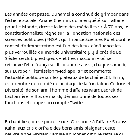
Les années ont passé, Duhamel a continué de grimper dans 
l’échelle sociale. Ariane Chemin, qui a enquêté sur l’affaire 
pour Le Monde, dresse la liste des médailles : « À 70 ans, le 
constitutionnaliste règne sur la Fondation nationale des 
sciences politiques (FNSP), qui finance Sciences Po et dont le 
conseil d’administration est l’un des lieux d’influence les 
plus verrouillés du monde universitaire.[…] Il préside Le 
Siècle, ce club prestigieux – et très masculin – où se 
retrouve l’élite française. Il co-anime aussi, chaque samedi, 
sur Europe 1, l’émission “Mediapolis ” et commente 
l’actualité politique sur les plateaux de la chaîneLCI. Enfin, il 
est membre du comité de pilotage de la fondation Culture et 
Diversité, de son ami l’homme d’affaires Marc Ladreit de 
Lacharrière. » Il a, ce mardi, démissionné de toutes ses 
fonctions et coupé son compte Twitter.
En haut lieu, on se pince le nez. On songe à l’affaire Strauss-
Kahn, aux cris d’orfraie des bons amis plaignant cette 
pauvre Anne Sinclair. Camille Kouchner dit que l’affaire du 