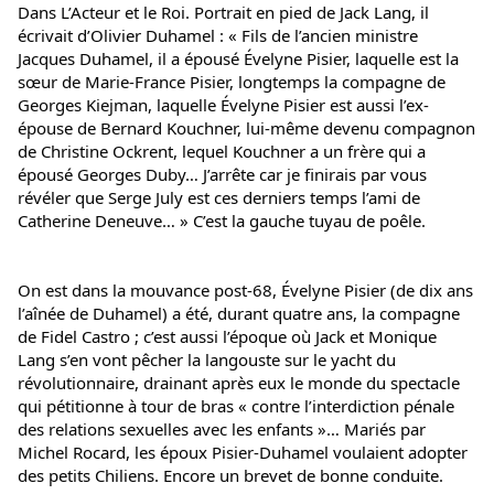
Dans L’Acteur et le Roi. Portrait en pied de Jack Lang, il 
écrivait d’Olivier Duhamel : « Fils de l’ancien ministre 
Jacques Duhamel, il a épousé Évelyne Pisier, laquelle est la 
sœur de Marie-France Pisier, longtemps la compagne de 
Georges Kiejman, laquelle Évelyne Pisier est aussi l’ex-
épouse de Bernard Kouchner, lui-même devenu compagnon 
de Christine Ockrent, lequel Kouchner a un frère qui a 
épousé Georges Duby… J’arrête car je finirais par vous 
révéler que Serge July est ces derniers temps l’ami de 
Catherine Deneuve… » C’est la gauche tuyau de poêle.
On est dans la mouvance post-68, Évelyne Pisier (de dix ans 
l’aînée de Duhamel) a été, durant quatre ans, la compagne 
de Fidel Castro ; c’est aussi l’époque où Jack et Monique 
Lang s’en vont pêcher la langouste sur le yacht du 
révolutionnaire, drainant après eux le monde du spectacle 
qui pétitionne à tour de bras « contre l’interdiction pénale 
des relations sexuelles avec les enfants »… Mariés par 
Michel Rocard, les époux Pisier-Duhamel voulaient adopter 
des petits Chiliens. Encore un brevet de bonne conduite.