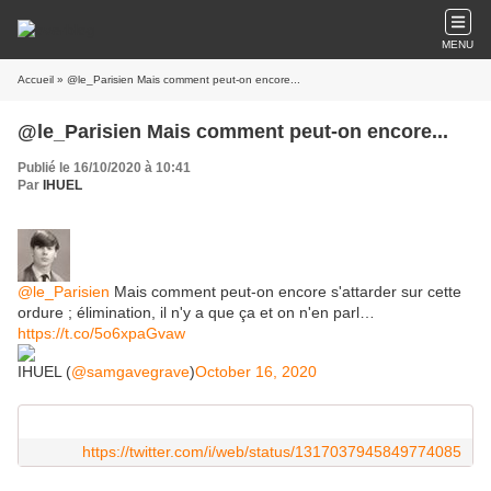
MENU
Accueil
» @le_Parisien Mais comment peut-on encore...
@le_Parisien Mais comment peut-on encore...
Publié le 16/10/2020 à 10:41
Par
IHUEL
@le_Parisien
Mais comment peut-on encore s'attarder sur cette
ordure ; élimination, il n'y a que ça et on n'en parl…
https://t.co/5o6xpaGvaw
IHUEL (
@samgavegrave
)
October 16, 2020
https://twitter.com/i/web/status/1317037945849774085