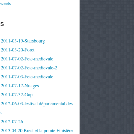
tweets
s
 2011-03-19-Starsbourg
 2011-03-20-Foret
 2011-07-02-Fete-medievale
 2011-07-02-Fete-medievale-2
 2011-07-03-Fete-medievale
 2011-07-17-Nuages
 2011-07-32-Gap
2012-06-03-festival départemental des
s
 2012-07-26
2013 04 20 Brest et la pointe Finistère