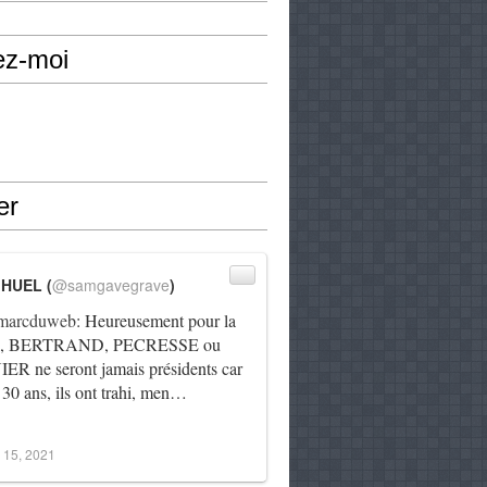
ez-moi
er
IHUEL (
@samgavegrave
)
arcduweb
: Heureusement pour la
e, BERTRAND, PECRESSE ou
R ne seront jamais présidents car
 30 ans, ils ont trahi, men…
 15, 2021