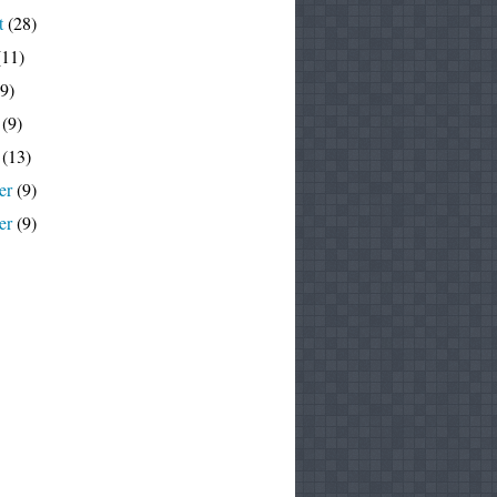
t
(28)
11)
9)
(9)
(13)
er
(9)
er
(9)