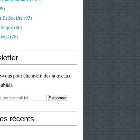
98)
 Et Société
(93)
ublique
(86)
ocial
(78)
letter
vous pour être averti des nouveaux
publiés.
les récents