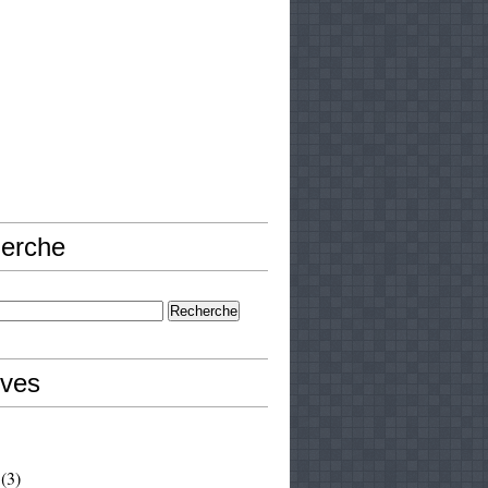
erche
ives
(3)