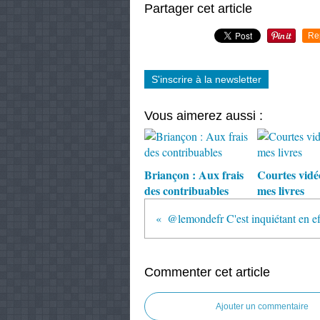
Partager cet article
Re
S'inscrire à la newsletter
Vous aimerez aussi :
Briançon : Aux frais
Courtes vidé
des contribuables
mes livres
Commenter cet article
Ajouter un commentaire