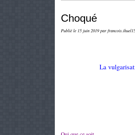
Choqué
Publié le
15 juin 2019
par francois.ihuel15
La vulgarisat
Qui que ce soit.