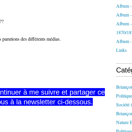
Album -
Album - 
??
Album -
1870/18
es parutions des différents médias.
Album -
Links
Caté
Brianço
ntinuer à me suivre et partager ce
Politiqu
ous à la newsletter ci-dessous.
Société
(
Briançon
Nature 
Politiqu