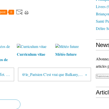
Livres
(
post
0
Briançon
Santé P
Délire S
News
Curriculum vitae
Météo future
Abonnez-
os de
articles 
@lemondefr C'est inquiétant en effet. Une de mes...
@le_Parisien C'est vrai que Balkany, Cahuzac et...
Artic