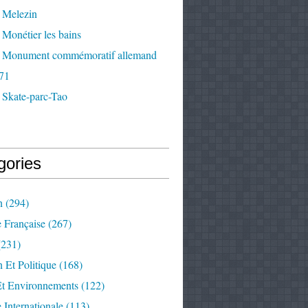
 Melezin
Monétier les bains
 Monument commémoratif allemand
71
 Skate-parc-Tao
gories
n
(294)
e Française
(267)
231)
 Et Politique
(168)
Et Environnements
(122)
e Internationale
(113)