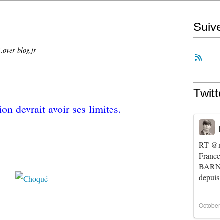
Suiv
.over-blog.fr
Twitt
ion devrait avoir ses limites.
RT
@m
Franc
BARNIE
depuis
October