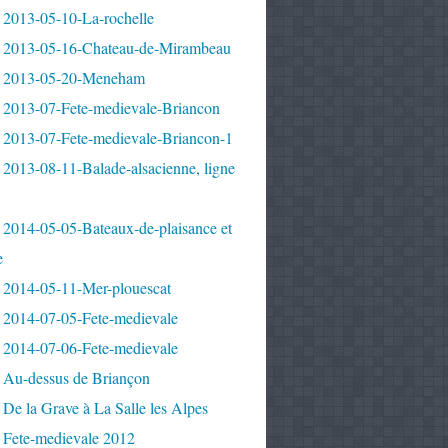
 2013-05-10-La-rochelle
 2013-05-16-Chateau-de-Mirambeau
 2013-05-20-Meneham
 2013-07-Fete-medievale-Briancon
 2013-07-Fete-medievale-Briancon-1
2013-08-11-Balade-alsacienne, ligne
 2014-05-05-Bateaux-de-plaisance et
e
 2014-05-11-Mer-plouescat
 2014-07-05-Fete-medievale
 2014-07-06-Fete-medievale
 Au-dessus de Briançon
De la Grave à La Salle les Alpes
 Fete-medievale 2012