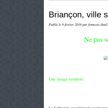
Briançon, ville s
Publié le
9 février 2016
par francois.ihuel
Ne pas s
Une image symbole.
La Collégiale, par n'importe quel temps