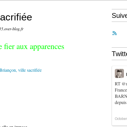
acrifiée
Suiv
15.over-blog.fr
e fier aux apparences
Twitt
RT
@m
Franc
BARNIE
depuis
October
 elle en impose.