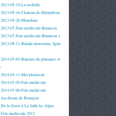
 2013-05-10-La-rochelle
 2013-05-16-Chateau-de-Mirambeau
 2013-05-20-Meneham
 2013-07-Fete-medievale-Briancon
 2013-07-Fete-medievale-Briancon-1
2013-08-11-Balade-alsacienne, ligne
 2014-05-05-Bateaux-de-plaisance et
e
 2014-05-11-Mer-plouescat
 2014-07-05-Fete-medievale
 2014-07-06-Fete-medievale
 Au-dessus de Briançon
De la Grave à La Salle les Alpes
 Fete-medievale 2012