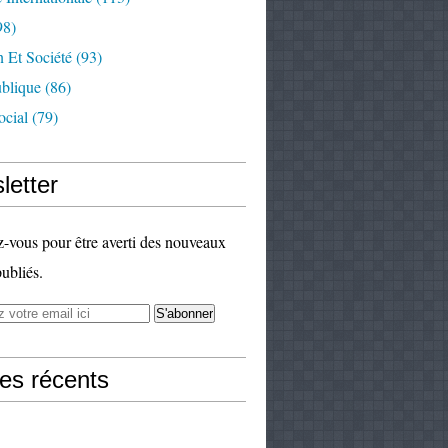
98)
 Et Société
(93)
ublique
(86)
ocial
(79)
letter
vous pour être averti des nouveaux
publiés.
les récents