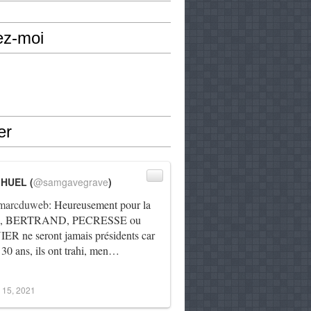
ez-moi
er
IHUEL (
@samgavegrave
)
arcduweb
: Heureusement pour la
e, BERTRAND, PECRESSE ou
R ne seront jamais présidents car
 30 ans, ils ont trahi, men…
 15, 2021