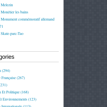
 Melezin
Monétier les bains
 Monument commémoratif allemand
71
 Skate-parc-Tao
gories
n
(294)
e Française
(267)
231)
 Et Politique
(168)
Et Environnements
(123)
e Internationale
(113)