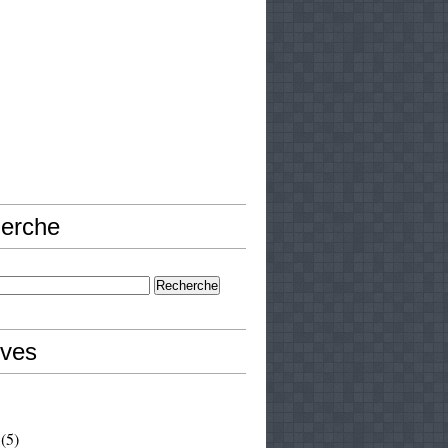
erche
ives
(5)