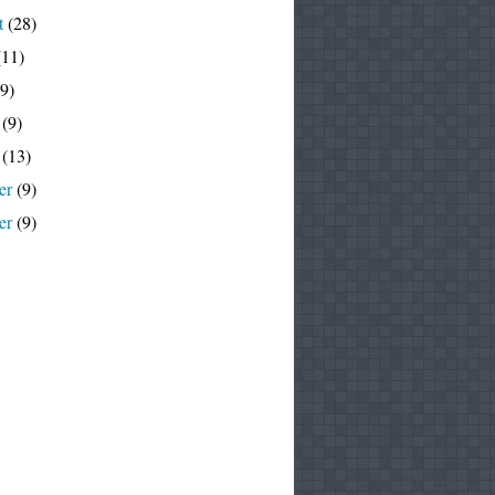
t
(28)
11)
9)
(9)
(13)
er
(9)
er
(9)