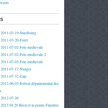
tweets
s
 2011-03-19-Starsbourg
 2011-03-20-Foret
 2011-07-02-Fete-medievale
 2011-07-02-Fete-medievale-2
 2011-07-03-Fete-medievale
 2011-07-17-Nuages
 2011-07-32-Gap
2012-06-03-festival départemental des
s
 2012-07-26
2013 04 20 Brest et la pointe Finistère