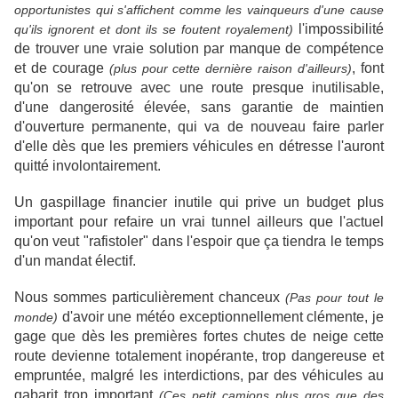
opportunistes qui s'affichent comme les vainqueurs d'une cause
l'impossibilité
qu'ils ignorent et dont ils se foutent royalement)
de trouver une vraie solution par manque de compétence
et de courage
, font
(plus pour cette dernière raison d'ailleurs)
qu'on se retrouve avec une route presque inutilisable,
d'une dangerosité élevée, sans garantie de maintien
d'ouverture permanente, qui va de nouveau faire parler
d'elle dès que les premiers véhicules en détresse l'auront
quitté involontairement.
Un gaspillage financier inutile qui prive un budget plus
important pour refaire un vrai tunnel ailleurs que l'actuel
qu'on veut "rafistoler" dans l'espoir que ça tiendra le temps
d'un mandat électif.
Nous sommes particulièrement chanceux
(Pas pour tout le
d'avoir une météo exceptionnellement clémente, je
monde)
gage que dès les premières fortes chutes de neige cette
route devienne totalement inopérante, trop dangereuse et
empruntée, malgré les interdictions, par des véhicules au
gabarit trop important
(Ces petit camions plus gros que des