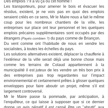
Des emplois ? Il a vu ça où cet homme !
Les transporteurs, pour amener le bois et évacuer les
résidus, existent, je ne vois pas en quoi des emplois
seraient créés en ce sens, Mr le Maire nous a fait le même
coup pour les nombreux chantiers de la ville, les
entreprises sur place ont leur personnel et les quelques
emplois précaires supplémentaires sont occupés par des
étrangers
du pays comme de Briançon.
(Payés combien ?)
Du vent comme ont l'habitude de nous en vendre les
socialistes, à toutes les échelles du pays.
Les solutions alternatives existent, déplacer la chaufferie à
l'extérieur de la ville serait déjà une bonne chose mais
comme les terrains de Colaud appartiennent à la
municipalité il est juteux de les vendre un très bon prix à
des entreprises pas trop regardantes sur l'impact
environnemental et certainement prêtes à glisser quelques
enveloppes pour faire aboutir un projet, même s'il est
largement controversé.
Mr le Maire passe la pommade, par anticipation, à
l'enquêteur, ce qui laisse à supposer que si ce dernier
donne un avis négatif il est censé être un "abrutit" aux