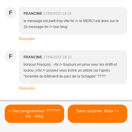
F
FRANCINE
17/04/2015 18:24
le message est parti trop vite<br /> le MERCI est donc sur le
2e message<br /> bon blog
Répondre
F
FRANCINE
17/04/2015 18:23
bonjour François...<br /> toujours en prise avec les rirififi et
loulou ;)<br /> pouvez vous écrire un article sur l'après
"incendie du bâtiment du parc de la Schappe" ????
Répondre
< Des programmes ??????
Sans surprise. Mais ! >
PS - PRG