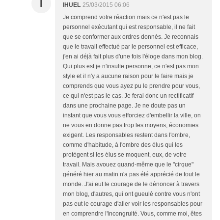
I
IHUEL
25/03/2015 06:06
Je comprend votre réaction mais ce n'est pas le
personnel exécutant qui est responsable, il ne fait
que se conformer aux ordres donnés. Je reconnais
que le travail effectué par le personnel est efficace,
j'en ai déjà fait plus d'une fois l'éloge dans mon blog.
Qui plus est je n'insulte personne, ce n'est pas mon
style et il n'y a aucune raison pour le faire mais je
comprends que vous ayez pu le prendre pour vous,
ce qui n'est pas le cas. Je ferai donc un rectificatif
dans une prochaine page. Je ne doute pas un
instant que vous vous efforciez d'embellir la ville, on
ne vous en donne pas trop les moyens, économies
exigent. Les responsables restent dans l'ombre,
comme d'habitude, à l'ombre des élus qui les
protègent si les élus se moquent, eux, de votre
travail. Mais avouez quand-même que le "cirque"
généré hier au matin n'a pas été apprécié de tout le
monde. J'ai eut le courage de le dénoncer à travers
mon blog, d'autres, qui ont gueulé contre vous n'ont
pas eut le courage d'aller voir les responsables pour
en comprendre l'incongruité. Vous, comme moi, êtes