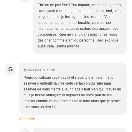
Etre ou ne pas être ! Peu importe, ça ne change rien,
l'anonymat cache toujours quelque chose, moi, mes
blog et autres, je les signe et les assume. Votre
soutien au personnel est louable, comme l'est le
mien pour la même cause malgré des apparences
trompeuses. Rien ne vient, dans mes lignes, vous
désigner comme étant du personnel, ceci explique
aussi cela. Bonne journée
G
g
24/03/2015 21:38
Pourquoi critique ceux travail et s evertu d entretenir et d
essayer d embellir la ville certe certain on du raler mais
essayer de vous mettre a leur place il faut bien qu il travail de
plus je trouve outragant et deplacer de votre part de les
insulter comme vous permettez de le faire alors que je pence
il ne vous on rien fait
Répondre