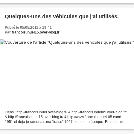
des nuages qui recouvrent...
Quelques-uns des véhicules que j'ai utilisés.
Publié le 05/05/2011 à 19:41
Par
francois.ihuel15.over-blog.fr
Liens : http://francois.ihuel.over-blog.fr/ & http://francois.ihuel05.over-blog.fr/
& http://francois.ihuel15.over-blog.fr/ & http://www.francois-ihuel-05.com/
1951 et déjà je ramenais ma "fraise" 1967, toute une époque. Entre les deux
clichés, des patinettes,...