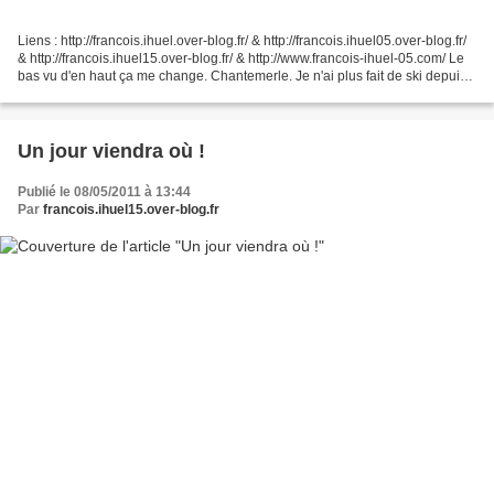
Liens : http://francois.ihuel.over-blog.fr/ & http://francois.ihuel05.over-blog.fr/
& http://francois.ihuel15.over-blog.fr/ & http://www.francois-ihuel-05.com/ Le
bas vu d'en haut ça me change. Chantemerle. Je n'ai plus fait de ski depuis
1963 mais franchement,...
Un jour viendra où !
Publié le 08/05/2011 à 13:44
Par
francois.ihuel15.over-blog.fr