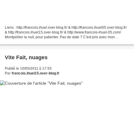
Liens : http://francois.ihuel.over-blog.fr/ & http://francois.ihuel05.over-blog.fr/
& http://francois.ihuel15.over-blog.fr/ & http://www.francois-ihuel-05.com/
Montpellier la nuit, pour patienter. Pas de date ? C'est pris avec mon
"phone". Peu de temps,...
Vite Fait, nuages
Publié le 10/05/2011 à 17:55
Par
francois.ihuel15.over-blog.fr