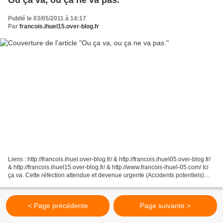
Publié le 03/05/2011 à 14:17
Par
francois.ihuel15.over-blog.fr
Liens : http://francois.ihuel.over-blog.fr/ & http://francois.ihuel05.over-blog.fr/
& http://francois.ihuel15.over-blog.fr/ & http://www.francois-ihuel-05.com/ Ici
ça va. Cette réfection attendue et devenue urgente (Accidents potentiels)
redonne un cachet...
< Page précédente
Page suivante >