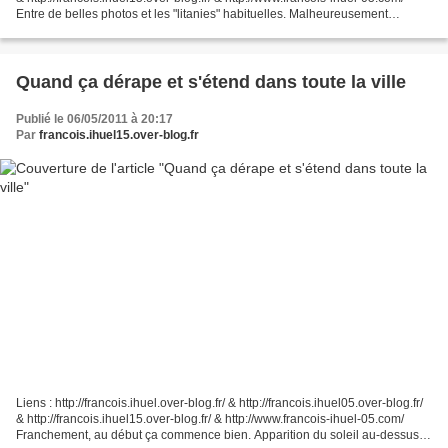
Entre de belles photos et les "litanies" habituelles. Malheureusement
indispensables pour faire...
Quand ça dérape et s'étend dans toute la ville
Publié le 06/05/2011 à 20:17
Par
francois.ihuel15.over-blog.fr
Liens : http://francois.ihuel.over-blog.fr/ & http://francois.ihuel05.over-blog.fr/
& http://francois.ihuel15.over-blog.fr/ & http://www.francois-ihuel-05.com/
Franchement, au début ça commence bien. Apparition du soleil au-dessus