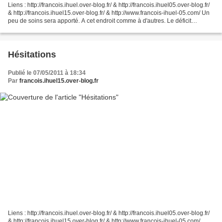
Liens : http://francois.ihuel.over-blog.fr/ & http://francois.ihuel05.over-blog.fr/
& http://francois.ihuel15.over-blog.fr/ & http://www.francois-ihuel-05.com/ Un
peu de soins sera apporté. A cet endroit comme à d'autres. Le déficit
financier ne justifie...
Hésitations
Publié le 07/05/2011 à 18:34
Par
francois.ihuel15.over-blog.fr
Liens : http://francois.ihuel.over-blog.fr/ & http://francois.ihuel05.over-blog.fr/
& http://francois.ihuel15.over-blog.fr/ & http://www.francois-ihuel-05.com/