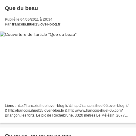
Que du beau
Publié le 04/05/2011 à 20:34
Par
francois.ihuel15.over-blog.fr
Liens : http://francois.ihuel.over-blog.fr/ & http://francois.ihuel05.over-blog.fr/
& http://francois.ihuel15.over-blog.fr/ & http://www.francois-ihuel-05.com/
Briançon, les forts. Le pic de Rochebrune, 3320 mètres Le Mélézin, 2677
mètres. Derrière le...
Ou ça va, ou ça ne va pas.