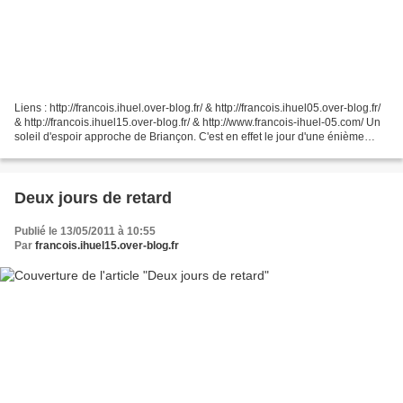
Liens : http://francois.ihuel.over-blog.fr/ & http://francois.ihuel05.over-blog.fr/
& http://francois.ihuel15.over-blog.fr/ & http://www.francois-ihuel-05.com/ Un
soleil d'espoir approche de Briançon. C'est en effet le jour d'une énième
réunion sur la...
Deux jours de retard
Publié le 13/05/2011 à 10:55
Par
francois.ihuel15.over-blog.fr