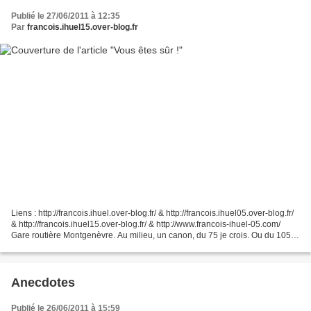
Publié le 27/06/2011 à 12:35
Par
francois.ihuel15.over-blog.fr
Liens : http://francois.ihuel.over-blog.fr/ & http://francois.ihuel05.over-blog.fr/
& http://francois.ihuel15.over-blog.fr/ & http://www.francois-ihuel-05.com/
Gare routière Montgenèvre. Au milieu, un canon, du 75 je crois. Ou du 105.
Je n'ai pas approfondi...
Anecdotes
Publié le 26/06/2011 à 15:59