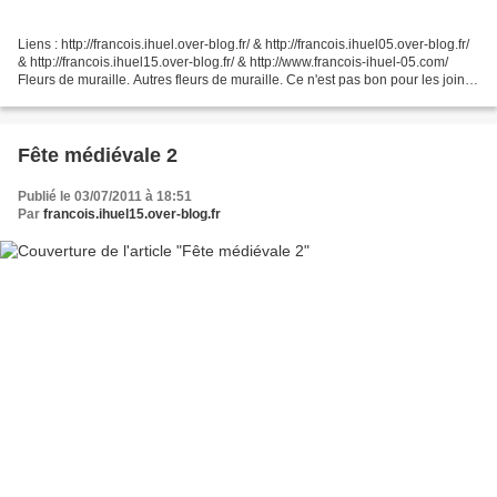
Liens : http://francois.ihuel.over-blog.fr/ & http://francois.ihuel05.over-blog.fr/
& http://francois.ihuel15.over-blog.fr/ & http://www.francois-ihuel-05.com/
Fleurs de muraille. Autres fleurs de muraille. Ce n'est pas bon pour les joints
des pierres....
Fête médiévale 2
Publié le 03/07/2011 à 18:51
Par
francois.ihuel15.over-blog.fr