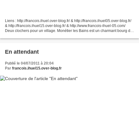
Liens : http://francois.ihuel.over-blog.fr/ & http://francois.ihuel05.over-blog.fr/
& http://francois.ihuel15.over-blog.fr/ & http://www.francois-ihuel-05.com/
Deux clochers pour un village. Monétier les Bains est un charmant bourg de
montagne. Après,...
En attendant
Publié le 04/07/2011 à 20:04
Par
francois.ihuel15.over-blog.fr