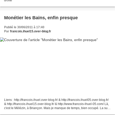
droite
Monétier les Bains, enfin presque
Publié le 30/06/2011 à 17:40
Par
francois.ihuel15.over-blog.fr
Liens : http://francois.ihuel.over-blog.fr/ & http://francois.ihuel05.over-blog.fr/
& http://francois.ihuel15.over-blog.fr/ & http://www.francois-ihuel-05.com/ Là,
c'est le Mélézin, à Briançon. Mais je manque de temps, bien occupé. La suite
très bientôt....