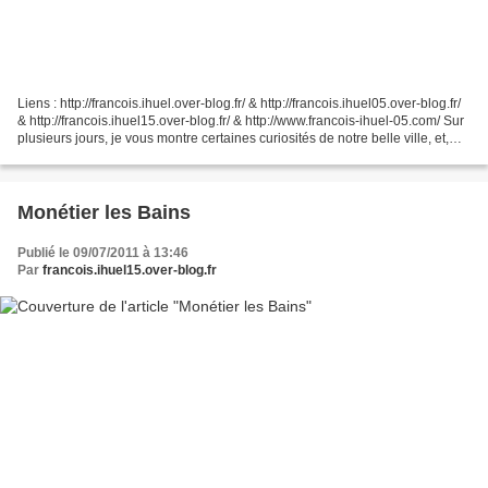
Liens : http://francois.ihuel.over-blog.fr/ & http://francois.ihuel05.over-blog.fr/
& http://francois.ihuel15.over-blog.fr/ & http://www.francois-ihuel-05.com/ Sur
plusieurs jours, je vous montre certaines curiosités de notre belle ville, et,
comme de...
Monétier les Bains
Publié le 09/07/2011 à 13:46
Par
francois.ihuel15.over-blog.fr