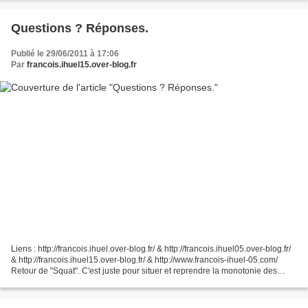
Questions ? Réponses.
Publié le 29/06/2011 à 17:06
Par
francois.ihuel15.over-blog.fr
Liens : http://francois.ihuel.over-blog.fr/ & http://francois.ihuel05.over-blog.fr/
& http://francois.ihuel15.over-blog.fr/ & http://www.francois-ihuel-05.com/
Retour de "Squat". C'est juste pour situer et reprendre la monotonie des
années précédentes....