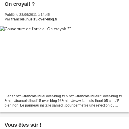
On croyait ?
Publié le 28/06/2011 à 14:45
Par
francois.ihuel15.over-blog.fr
Liens : http://francois.ihuel.over-blog.fr/ & http://francois.ihuel05.over-blog.fr/
& http://francois.ihuel15.over-blog.fr/ & http://www.francois-ihuel-05.com/ Et
bien non. Le panneau installé samedi, pour permettre une réfection du
parking, n'était qu'une...
Vous êtes sûr !