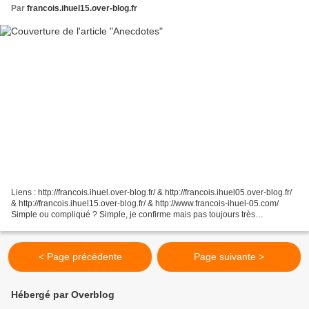
Par
francois.ihuel15.over-blog.fr
Liens : http://francois.ihuel.over-blog.fr/ & http://francois.ihuel05.over-blog.fr/
& http://francois.ihuel15.over-blog.fr/ & http://www.francois-ihuel-05.com/
Simple ou compliqué ? Simple, je confirme mais pas toujours très
compréhensible pour les non-initiés....
< Page précédente
Page suivante >
Hébergé par Overblog