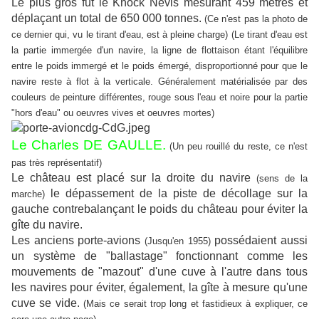
Le plus gros fut le Knock Nevis mesurant 459 mètres et
déplaçant un total de 650 000 tonnes.
(Ce n'est pas la photo de
ce dernier qui, vu le tirant d'eau, est à pleine charge) (Le tirant d'eau est
la partie immergée d'un navire, la ligne de flottaison étant l'équilibre
entre le poids immergé et le poids émergé, disproportionné pour que le
navire reste à flot à la verticale. Généralement matérialisée par des
couleurs de peinture différentes, rouge sous l'eau et noire pour la partie
"hors d'eau" ou oeuvres vives et oeuvres mortes)
Le Charles DE GAULLE.
(Un peu rouillé du reste, ce n'est
pas très représentatif)
Le château est placé sur la droite du navire
(sens de la
le dépassement de la piste de décollage sur la
marche)
gauche contrebalançant le poids du château pour éviter la
gîte du navire.
Les anciens porte-avions
possédaient aussi
(Jusqu'en 1955)
un système de "ballastage" fonctionnant comme les
mouvements de "mazout" d'une cuve à l'autre dans tous
les navires pour éviter, également, la gîte à mesure qu'une
cuve se vide.
(Mais ce serait trop long et fastidieux à expliquer, ce