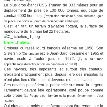
sera une autre page)
Le plus gros étant l'USS Truman de 333 mètres pour un
déplacement de près de 100 000 tonnes, équipage de
combat 6000 hommes.
(Propulsion nucléaire à deux turbines, gain
de place, de poids au profit de l'équipement embarqué)
C'est, en fait, un terrain d'aviation flottant, la surface de
manoeuvre du Truman fait 22 hectares.
Le Richelieu.
Croiseur cuirassé lourd français désarmé en 1958. Son
Sistership
est le Jean-Bard, désarmé en 1965 et
(Ou jumeau)
navire école à Toulon jusqu'en 1972.
(J'y ai fait mon
apprentissage d'électrotechnicien canonnier en 1968)
Ces navires, très imposants et surtout très coûteux,
n'existent pratiquement plus, depuis l'ère des missiles ils
n'ont plus lieu d'être et sont devenus moins efficaces.
Ces navires possèdent la passerelle sur toute la largeur,
l'armement devant être opérationnel côté poupe comme
côté proue
(La Poupe c'est l'arrière et la proue, évidemment, c'est
l'avant)
Qui plus est, le poids du château devant être réparti sur la