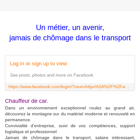
Un métier, un avenir,
jamais de chômage dans le transport
Log in or sign up to view
See posts, photos and more on Facebook.
https://www.facebook.com/login/?next=https%3A%2F%2Fwww.facebook.com%2Fhashtag%2Fconducteurdetransportencommun%3F__eep__%3D6%26__cft__%255B0%255D%3DAZVaisFp6FaT446wht7H3i-SSUIGXpxCNk7z3ccPjfAi4RmCOsFWTh8BD8W6noYv_1sCEkFBvF3hZCg35gaSgi6HaD5jsIhvyUt9gge9hHRnR5DM0zp-cbE4tapxJYBVMV3A9CrqvBQINL2VNiXOCFz7hfF13PsRNrigUL1l08VKIklAVyLFwClf_I9m9YE8DQK0nhjvc7x5AZ0CkGZ2E3bv%26__tn__%3D%252ANK-y-R
Chauffeur de car.
Dans un environnement exceptionnel roulez au grand air,
découvrez la montagne sur du matériel moderne et renouvelé en
permanence.
Convivialité d'entreprise, suivi de vos compétences, support
logistique et professionnel.
Jamais de chômage dans le transport, salaire intéressant,