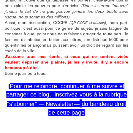
quand je trouve que ça dépasse les bornes, c'est-à-dire quand
on exploite les pauvres pour s'enrichir.
(Dans le terme "pauvre"
j'induis le fait de ne pas pouvoir joindre les deux bouts sans
risque, nous sommes des millions)
Aussi, mon association, CCCPB
, hors parti
(QR-CODE ci-dessus)
politique, c'est aussi pour ce genre de sujets, je suis fatigué de
constater à quel point nous nous faisons gruger de toute part. Je
fais une distribution en boites aux lettres, j'en distribue 5000 pour
qu'enfin les briançonnais puissent avoir un droit de regard sur les
excès de la ville.
J'assume tous mes écrits, si ceux qui se sentent visés
veulent déposer une plainte, je les y invite, il y a encore
beaucoup à dire.
Bonne journée à tous.
Pour me rejoindre,
continuer
à me
suivre
et
partager ce blog, inscrivez-vous
à la rubrique
"s'abonner"
Newsletter—
du
bandeau
droit
—
de cette page