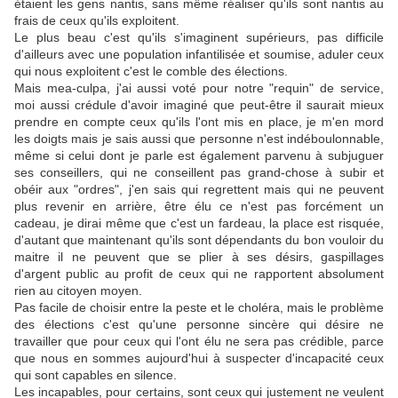
étaient les gens nantis, sans même réaliser qu'ils sont nantis au
frais de ceux qu'ils exploitent.
Le plus beau c'est qu'ils s'imaginent supérieurs, pas difficile
d'ailleurs avec une population infantilisée et soumise, aduler ceux
qui nous exploitent c'est le comble des élections.
Mais mea-culpa, j'ai aussi voté pour notre "requin" de service,
moi aussi crédule d'avoir imaginé que peut-être il saurait mieux
prendre en compte ceux qu'ils l'ont mis en place, je m'en mord
les doigts mais je sais aussi que personne n'est indéboulonnable,
même si celui dont je parle est également parvenu à subjuguer
ses conseillers, qui ne conseillent pas grand-chose à subir et
obéir aux "ordres", j'en sais qui regrettent mais qui ne peuvent
plus revenir en arrière, être élu ce n'est pas forcément un
cadeau, je dirai même que c'est un fardeau, la place est risquée,
d'autant que maintenant qu'ils sont dépendants du bon vouloir du
maitre il ne peuvent que se plier à ses désirs, gaspillages
d'argent public au profit de ceux qui ne rapportent absolument
rien au citoyen moyen.
Pas facile de choisir entre la peste et le choléra, mais le problème
des élections c'est qu'une personne sincère qui désire ne
travailler que pour ceux qui l'ont élu ne sera pas crédible, parce
que nous en sommes aujourd'hui à suspecter d'incapacité ceux
qui sont capables en silence.
Les incapables, pour certains, sont ceux qui justement ne veulent