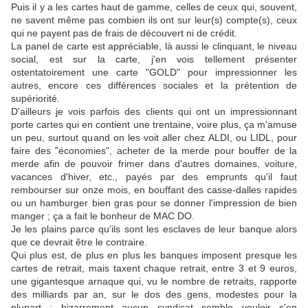
Puis il y a les cartes haut de gamme, celles de ceux qui, souvent,
ne savent même pas combien ils ont sur leur(s) compte(s), ceux
qui ne payent pas de frais de découvert ni de crédit.
La panel de carte est appréciable, là aussi le clinquant, le niveau
social, est sur la carte, j'en vois tellement présenter
ostentatoirement une carte "GOLD" pour impressionner les
autres, encore ces différences sociales et la prétention de
supériorité.
D'ailleurs je vois parfois des clients qui ont un impressionnant
porte cartes qui en contient une trentaine, voire plus, ça m'amuse
un peu, surtout quand on les voit aller chez ALDI, ou LIDL, pour
faire des "économies", acheter de la merde pour bouffer de la
merde afin de pouvoir frimer dans d'autres domaines, voiture,
vacances d'hiver, etc., payés par des emprunts qu'il faut
rembourser sur onze mois, en bouffant des casse-dalles rapides
ou un hamburger bien gras pour se donner l'impression de bien
manger ; ça a fait le bonheur de MAC DO.
Je les plains parce qu'ils sont les esclaves de leur banque alors
que ce devrait être le contraire.
Qui plus est, de plus en plus les banques imposent presque les
cartes de retrait, mais taxent chaque retrait, entre 3 et 9 euros,
une gigantesque arnaque qui, vu le nombre de retraits, rapporte
des milliards par an, sur le dos des gens, modestes pour la
plupart ; bizarrement aucun syndicat semble vouloir s'en