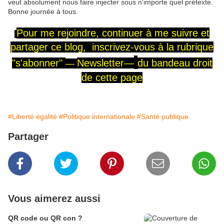
veut absolument nous faire injecter sous n'importe quel prétexte.
Bonne journée à tous.
Pour me rejoindre,
continuer à me
suivre
et
partager ce blog, inscrivez-vous
à la rubrique
"s'abonner"
Newsletter—
du
bandeau
droit
—
de cette page
#Liberté égalité
#Politique internationale
#Santé publique
Partager
Vous aimerez aussi
QR code ou QR con ?