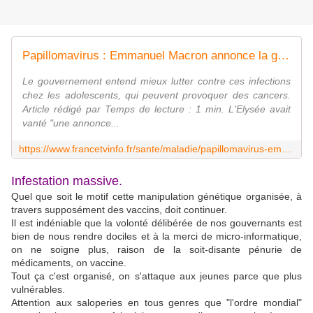
Papillomavirus : Emmanuel Macron annonce la généralisation de la vaccination pour les élèves volontaires dès la classe de 5e
Le gouvernement entend mieux lutter contre ces infections
chez les adolescents, qui peuvent provoquer des cancers.
Article rédigé par Temps de lecture : 1 min. L'Elysée avait
vanté "une annonce...
https://www.francetvinfo.fr/sante/maladie/papillomavirus-emmanuel-macron-annonce-la-generalisation-de-la-vaccination-pour-les-eleves-volontaires-des-la-classe-de-5e_5684156.html
Infestation massive.
Quel que soit le motif cette manipulation génétique organisée, à
travers supposément des vaccins, doit continuer.
Il est indéniable que la volonté délibérée de nos gouvernants est
bien de nous rendre dociles et à la merci de micro-informatique,
on ne soigne plus, raison de la soit-disante pénurie de
médicaments, on vaccine.
Tout ça c'est organisé, on s'attaque aux jeunes parce que plus
vulnérables.
Attention aux saloperies en tous genres que "l'ordre mondial"