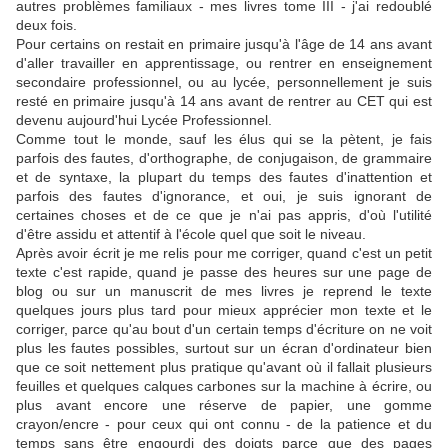
autres problèmes familiaux - mes livres tome III - j'ai redoublé
deux fois.
Pour certains on restait en primaire jusqu'à l'âge de 14 ans avant
d'aller travailler en apprentissage, ou rentrer en enseignement
secondaire professionnel, ou au lycée, personnellement je suis
resté en primaire jusqu'à 14 ans avant de rentrer au CET qui est
devenu aujourd'hui Lycée Professionnel.
Comme tout le monde, sauf les élus qui se la pètent, je fais
parfois des fautes, d'orthographe, de conjugaison, de grammaire
et de syntaxe, la plupart du temps des fautes d'inattention et
parfois des fautes d'ignorance, et oui, je suis ignorant de
certaines choses et de ce que je n'ai pas appris, d'où l'utilité
d'être assidu et attentif à l'école quel que soit le niveau.
Après avoir écrit je me relis pour me corriger, quand c'est un petit
texte c'est rapide, quand je passe des heures sur une page de
blog ou sur un manuscrit de mes livres je reprend le texte
quelques jours plus tard pour mieux apprécier mon texte et le
corriger, parce qu'au bout d'un certain temps d'écriture on ne voit
plus les fautes possibles, surtout sur un écran d'ordinateur bien
que ce soit nettement plus pratique qu'avant où il fallait plusieurs
feuilles et quelques calques carbones sur la machine à écrire, ou
plus avant encore une réserve de papier, une gomme
crayon/encre - pour ceux qui ont connu - de la patience et du
temps sans être engourdi des doigts parce que des pages