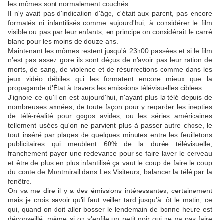
les mômes sont normalement couchés.
Il n'y avait pas d'indication d'âge, c'était aux parent, pas encore
formatés ni infantilisés comme aujourd'hui, à considérer le film
visible ou pas par leur enfants, en principe on considérait le carré
blanc pour les moins de douze ans.
Maintenant les mômes restent jusqu'à 23h00 passées et si le film
n'est pas assez gore ils sont déçus de n'avoir pas leur ration de
morts, de sang, de violence et de résurrections comme dans les
jeux vidéo débiles qui les formatent encore mieux que la
propagande d'État à travers les émissions télévisuelles ciblées.
J'ignore ce qu'il en est aujourd'hui, n'ayant plus la télé depuis de
nombreuses années, de toute façon pour y regarder les inepties
de télé-réalité pour gogos avides, ou les séries américaines
tellement usées qu'on ne parvient plus à passer autre chose, le
tout inséré par plages de quelques minutes entre les feuilletons
publicitaires qui meublent 60% de la durée télévisuelle,
franchement payer une redevance pour se faire laver le cerveau
et être de plus en plus infantilisé ça vaut le coup de faire le coup
du conte de Montmirail dans Les Visiteurs, balancer la télé par la
fenêtre.
On va me dire il y a des émissions intéressantes, certainement
mais je crois savoir qu'il faut veiller tard jusqu'à tôt le matin, ce
qui, quand on doit aller bosser le lendemain de bonne heure est
déconseillé, même si on s'enfile un petit noir qui ne va pas faire