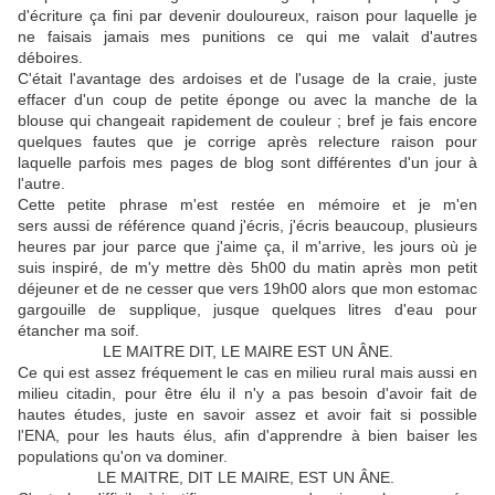
d'écriture ça fini par devenir douloureux, raison pour laquelle je
ne faisais jamais mes punitions ce qui me valait d'autres
déboires.
C'était l'avantage des ardoises et de l'usage de la craie, juste
effacer d'un coup de petite éponge ou avec la manche de la
blouse qui changeait rapidement de couleur ; bref je fais encore
quelques fautes que je corrige après relecture raison pour
laquelle parfois mes pages de blog sont différentes d'un jour à
l'autre.
Cette petite phrase m'est restée en mémoire et je m'en
sers aussi de référence quand j'écris, j'écris beaucoup, plusieurs
heures par jour parce que j'aime ça, il m'arrive, les jours où je
suis inspiré, de m'y mettre dès 5h00 du matin après mon petit
déjeuner et de ne cesser que vers 19h00 alors que mon estomac
gargouille de supplique, jusque quelques litres d'eau pour
étancher ma soif.
LE MAITRE DIT, LE MAIRE EST UN ÂNE.
Ce qui est assez fréquement le cas en milieu rural mais aussi en
milieu citadin, pour être élu il n'y a pas besoin d'avoir fait de
hautes études, juste en savoir assez et avoir fait si possible
l'ENA, pour les hauts élus, afin d'apprendre à bien baiser les
populations qu'on va dominer.
LE MAITRE, DIT LE MAIRE, EST UN ÂNE.