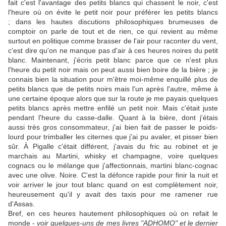
fait c'est l'avantage des petits blancs qui chassent le noir, c'est
l'heure où on évite le petit noir pour préférer les petits blancs
; dans les hautes discutions philosophiques brumeuses de
comptoir on parle de tout et de rien, ce qui revient au même
surtout en politique comme brasser de l'air pour raconter du vent,
c'est dire qu'on ne manque pas d'air à ces heures noires du petit
blanc. Maintenant, j'écris petit blanc parce que ce n'est plus
l'heure du petit noir mais on peut aussi bien boire de la bière ; je
connais bien la situation pour m'être moi-même enquillé plus de
petits blancs que de petits noirs mais l'un après l'autre, même à
une certaine époque alors que sur la route je me payais quelques
petits blancs après mettre enfilé un petit noir. Mais c'était juste
pendant l'heure du casse-dalle. Quant à la bière, dont j'étais
aussi très gros consommateur, j'ai bien fait de passer le poids-
lourd pour trimballer les citernes que j'ai pu avaler, et pisser bien
sûr. À Pigalle c'était différent, j'avais du fric au robinet et je
marchais au Martini, whisky et champagne, voire quelques
cognacs ou le mélange que j'affectionnais, martini blanc-cognac
avec une olive. Noire. C'est la défonce rapide pour finir la nuit et
voir arriver le jour tout blanc quand on est complètement noir,
heureusement qu'il y avait des taxis pour me ramener rue
d'Assas.
Bref, en ces heures hautement philosophiques où on refait le
monde -
voir quelques-uns de mes livres "ADHOMO" et le dernier