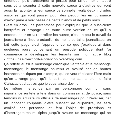
entendue, puis transformer la phrase pour lui donner un autre
sens et la raconter à cette nouvelle sauce à d'autres qui vont
aussi la raconter à leur sauce personnelle, voilà deux individus
assoiffés qui vont passer pour des pédophiles en puissance
d'avoir parlé à voix basse de petits blancs et de petits noirs.
C'est en gros une parenthèse pour expliquer que le suspicieux
interprète et propage une toute autre version de ce qu'il a
entendu pour en faire profiter les autres, c'est un peu le travail du
journalisme à l'heure actuelle, du moins certains journalistes, en
fait cette page c'est l'approche de ce que j'expliquerai dans
quelques jours concernant un épisode politique dont j'ai
commencé à développer les tenants sur mon autre blog
- https://pas-d-accord-a-briancon.over-blog.com.
Ça reflète aussi le mensonge chronique véritable et le mensonge
mensonger, le mensonge soutenu et avalisé par de hautes
instances politiques par exemple, qui se veut réel sans l'être mais
qu'on arrange pour qu'il le soit, comme sait si bien le faire
Cahuzac et d'autres que je vous laisse deviner.
Le même mensonge par un personnage commun sans
importance en tête à tête dans un commissariat de police, sans
témoins ni adulateurs officiels de mensonges pour l'avaliser, par
un innocent coupable d'être suspect de culpabilité, ne sera
avalisé par personne et fera l'objet de pressions et
d'interrogatoires multiples jusqu'à avouer un mensonge qui ne