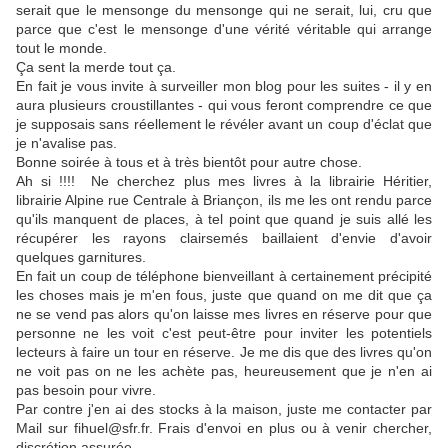
serait que le mensonge du mensonge qui ne serait, lui, cru que
parce que c'est le mensonge d'une vérité véritable qui arrange
tout le monde.
Ça sent la merde tout ça.
En fait je vous invite à surveiller mon blog pour les suites - il y en
aura plusieurs croustillantes - qui vous feront comprendre ce que
je supposais sans réellement le révéler avant un coup d'éclat que
je n'avalise pas.
Bonne soirée à tous et à très bientôt pour autre chose.
Ah si !!!! Ne cherchez plus mes livres à la librairie Héritier,
librairie Alpine rue Centrale à Briançon, ils me les ont rendu parce
qu'ils manquent de places, à tel point que quand je suis allé les
récupérer les rayons clairsemés baillaient d'envie d'avoir
quelques garnitures.
En fait un coup de téléphone bienveillant à certainement précipité
les choses mais je m'en fous, juste que quand on me dit que ça
ne se vend pas alors qu'on laisse mes livres en réserve pour que
personne ne les voit c'est peut-être pour inviter les potentiels
lecteurs à faire un tour en réserve. Je me dis que des livres qu'on
ne voit pas on ne les achète pas, heureusement que je n'en ai
pas besoin pour vivre.
Par contre j'en ai des stocks à la maison, juste me contacter par
Mail sur fihuel@sfr.fr. Frais d'envoi en plus ou à venir chercher,
discrétion assurée.