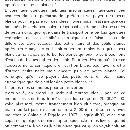
apprécier les petits blancs. *
Encore que quelques habitués insomniaques, quelques peu
avancés dans la pochtronerie, préfèrent se payer des petits
blancs pour ne pas avoir des idées noires mais il est rare que ces
habitués de la chopine soient responsables de petits blancs ou/et
de petits noirs, quoi que dans le transport on a parfois quelques
exemples de ces imbibés chroniques ne faisant pas de
différence, alors secouer des petits noirs et des petits blancs
après s'être payé un petit noir nettement moins bon qu'un petit
blanc ça ne va pas perturber les blancs qui eux ne sont pas noirs
d'excès de blancs qui rendent noir. Pour les désargentés il reste
l'ardoise, noire, sur laquelle on écrit en blanc, pour avoir droit à
d'autres petits noirs mais encore plus de petits blancs, j'ai
remarqué qu'en se payant des petits noirs on était moins
euphorique que de s'enfiler des petits blancs. **
Et toutes mes conneries pour en arriver où !
Alors voilà, on prend un rade qui marche bien - pas en ce
moment ils sont tous fermés - sur les coups de 20h30/21h00,
voire plus tard, même franchement bien plus tard, presque au
matin, en fait jusqu'à la fermeture à 2h00 du mat ou alors avec
moi chez le Chinois, à Pigalle en 1967, jusqu'à 4h00, avec mon
copain et quelques copines, après spectacle - mes livres - quand
on commence à voir déjà plus blanc que ce qu'on voyait noir, en