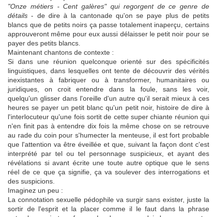
"Onze métiers - Cent galères" qui regorgent de ce genre de
détails
- de dire à la cantonade qu'on se paye plus de petits
blancs que de petits noirs ça passe totalement inaperçu, certains
approuveront même pour eux aussi délaisser le petit noir pour se
payer des petits blancs.
Maintenant chantons de contexte :
Si dans une réunion quelconque orienté sur des spécificités
linguistiques, dans lesquelles ont tente de découvrir des vérités
inexistantes à fabriquer ou à transformer, humanitaires ou
juridiques, on croit entendre dans la foule, sans les voir,
quelqu'un glisser dans l'oreille d'un autre qu'il serait mieux à ces
heures se payer un petit blanc qu'un petit noir, histoire de dire à
l'interlocuteur qu'une fois sortit de cette super chiante réunion qui
n'en finit pas à entendre dix fois la même chose on se retrouve
au rade du coin pour s'humecter la menteuse, il est fort probable
que l'attention va être éveillée et que, suivant la façon dont c'est
interprété par tel ou tel personnage suspicieux, et ayant des
révélations si avant écrite une toute autre optique que le sens
réel de ce que ça signifie, ça va soulever des interrogations et
des suspicions.
Imaginez un peu :
La connotation sexuelle pédophile va surgir sans exister, juste la
sortir de l'esprit et la placer comme il le faut dans la phrase