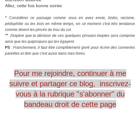
Allez, cette fois bonne soirée.
*
Considérer ce passage comme vous en avez envie, bistro, racisme,
pédophilie ou les trois en même temps, en ce moment c'est très
tendance
comme disent les pincés du trou du cul
.
**
J'espère que la dérision de ces quelques phrases ineptes sera comprise
ainsi que les
quiproquos
qui les égayent.
PS
:
Franchement, il faut être complètement givré pour écrire des conneries
pareilles et dire que c'est aussi dans mes livres.
Pour me rejoindre, continuer à me
suivre et partager ce blog, inscrivez-
vous à la rubrique "s'abonner" du
bandeau droit de cette page