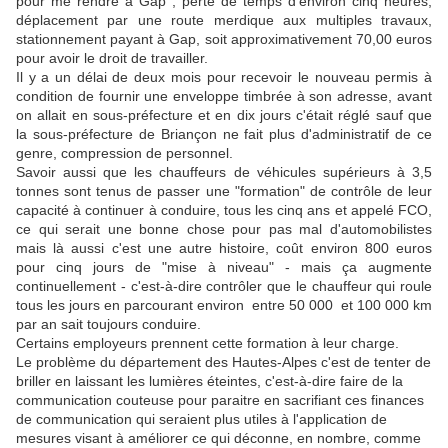
pour me rendre à Gap ; perte de temps d'environ cinq heures,
déplacement par une route merdique aux multiples travaux,
stationnement payant à Gap, soit approximativement 70,00 euros
pour avoir le droit de travailler.
Il y a un délai de deux mois pour recevoir le nouveau permis à
condition de fournir une enveloppe timbrée à son adresse, avant
on allait en sous-préfecture et en dix jours c'était réglé sauf que
la sous-préfecture de Briançon ne fait plus d'administratif de ce
genre, compression de personnel.
Savoir aussi que les chauffeurs de véhicules supérieurs à 3,5
tonnes sont tenus de passer une "formation" de contrôle de leur
capacité à continuer à conduire, tous les cinq ans et appelé FCO,
ce qui serait une bonne chose pour pas mal d'automobilistes
mais là aussi c'est une autre histoire, coût environ 800 euros
pour cinq jours de "mise à niveau" - mais ça augmente
continuellement - c'est-à-dire contrôler que le chauffeur qui roule
tous les jours en parcourant environ entre 50 000 et 100 000 km
par an sait toujours conduire.
Certains employeurs prennent cette formation à leur charge.
Le problème du département des Hautes-Alpes c'est de tenter de
briller en laissant les lumières éteintes, c'est-à-dire faire de la
communication couteuse pour paraitre en sacrifiant ces finances
de communication qui seraient plus utiles à l'application de
mesures visant à améliorer ce qui déconne, en nombre, comme