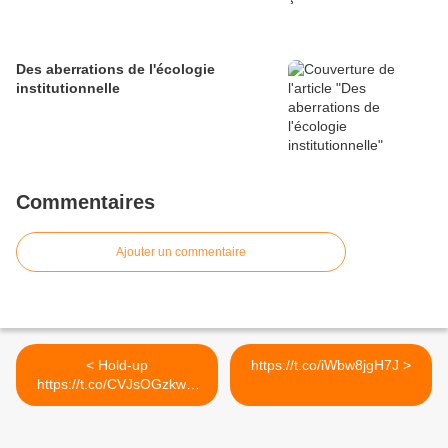
Des aberrations de l'écologie
institutionnelle
Commentaires
Ajouter un commentaire
< Hold-up
https://t.co/iWbw8jgH7J >
https://t.co/CVJsOGzkwQ
via @François...