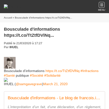
MENU
Accueil
» Bousculade d'informations https://t.co/TtZtfDVlNq...
Bousculade d'informations
https://t.co/TtZtfDVlNq...
Publié le 21/03/2020 à 17:27
Par
IHUEL
Bousculade d'informations
https://t.co/TtZtfDVlNq
#Infractions
#Santé
publique
#Société
#Solidarité
IHUEL (
@samgavegrave
)
March 21, 2020
Bousculade d'informations - Le blog de francois.ihuel15.over-blog.fr
L'interprétation d'un fait, d'une déclaration, d'un règlement,