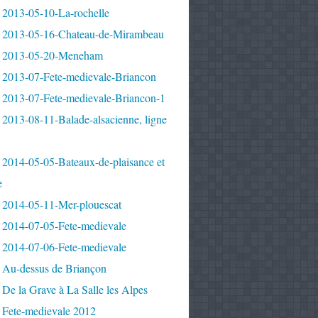
 2013-05-10-La-rochelle
 2013-05-16-Chateau-de-Mirambeau
 2013-05-20-Meneham
 2013-07-Fete-medievale-Briancon
 2013-07-Fete-medievale-Briancon-1
2013-08-11-Balade-alsacienne, ligne
 2014-05-05-Bateaux-de-plaisance et
e
 2014-05-11-Mer-plouescat
 2014-07-05-Fete-medievale
 2014-07-06-Fete-medievale
 Au-dessus de Briançon
De la Grave à La Salle les Alpes
 Fete-medievale 2012