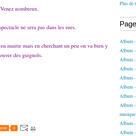
Plus de 
Venez nombreux.
Page
spectacle ne sera pas dans les rues.
Album -
es en mairie mais en cherchant un peu on va bien y
Album -
rouver des guignols.
Album -
Album -
Album -
Album -
Album -
Album - 
musique
Album -
post
0
Album - 