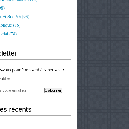
98)
 Et Société
(93)
ublique
(86)
ocial
(78)
letter
vous pour être averti des nouveaux
publiés.
les récents