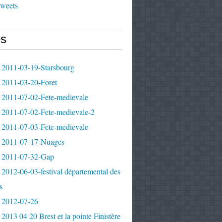
tweets
s
 2011-03-19-Starsbourg
 2011-03-20-Foret
 2011-07-02-Fete-medievale
 2011-07-02-Fete-medievale-2
 2011-07-03-Fete-medievale
 2011-07-17-Nuages
 2011-07-32-Gap
2012-06-03-festival départemental des
s
 2012-07-26
2013 04 20 Brest et la pointe Finistère