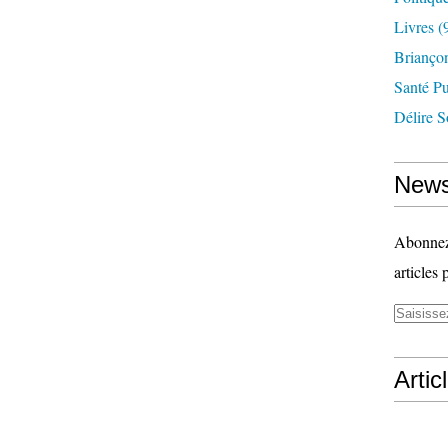
Livres
(
Briançon
Santé P
Délire S
News
Abonnez-
articles 
Artic