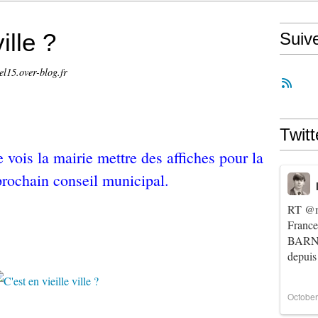
ille ?
Suiv
el15.over-blog.fr
Twitt
e vois la mairie mettre des affiches pour la
prochain conseil municipal.
RT
@m
Franc
BARNIE
depuis
October