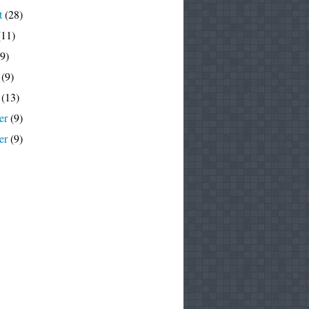
t
(28)
11)
9)
(9)
(13)
er
(9)
er
(9)