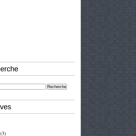
erche
ives
(3)