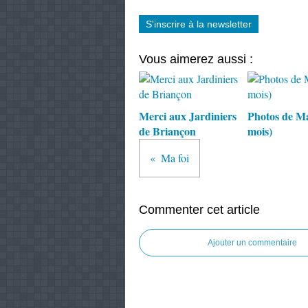
S'inscrire à la newsletter
Vous aimerez aussi :
Merci aux Jardiniers
Photos de M
de Briançon
mois)
Ma foi
Commenter cet article
Ajouter un commentaire