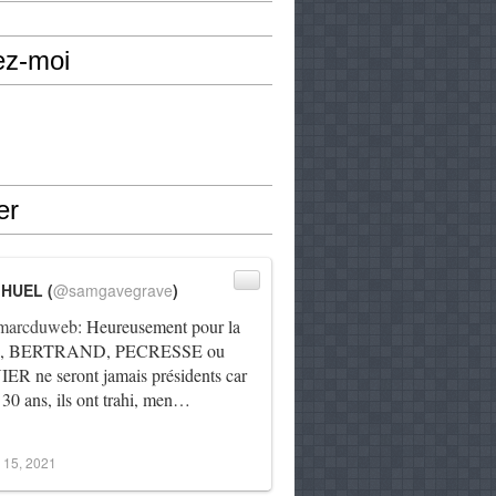
ez-moi
er
IHUEL (
@samgavegrave
)
arcduweb
: Heureusement pour la
e, BERTRAND, PECRESSE ou
R ne seront jamais présidents car
 30 ans, ils ont trahi, men…
 15, 2021