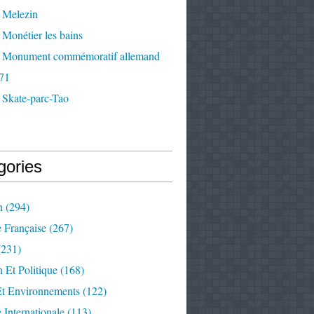
 Melezin
Monétier les bains
 Monument commémoratif allemand
71
 Skate-parc-Tao
gories
n
(294)
e Française
(267)
231)
 Et Politique
(168)
Et Environnements
(122)
e Internationale
(113)