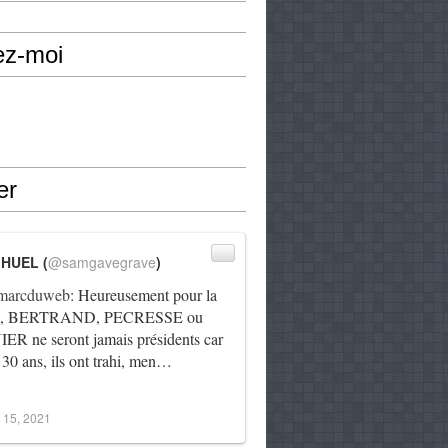
ez-moi
er
IHUEL (
@samgavegrave
)
arcduweb
: Heureusement pour la
e, BERTRAND, PECRESSE ou
R ne seront jamais présidents car
 30 ans, ils ont trahi, men…
 15, 2021