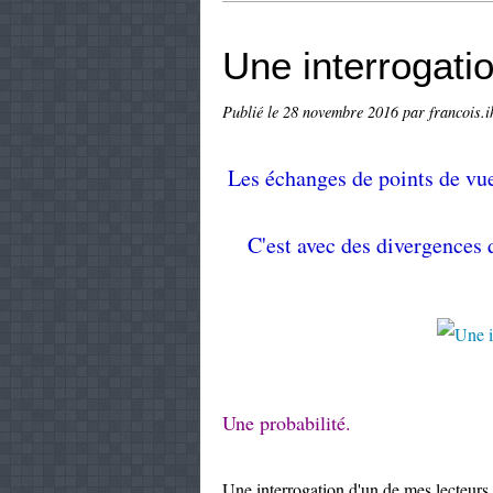
Une interrogati
Publié le
28 novembre 2016
par francois.i
Les échanges de points de vue
C'est avec des divergences 
Une probabilité.
Une interrogation d'un de mes lecteurs