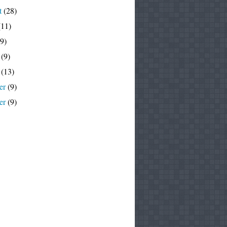
t
(28)
11)
9)
(9)
(13)
er
(9)
er
(9)