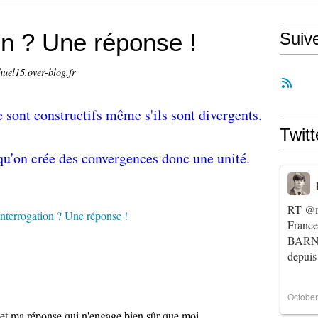
on ? Une réponse !
Suiv
huel15.over-blog.fr
 sont constructifs même s'ils sont divergents.
Twitt
qu'on crée des convergences donc une unité.
RT
@m
Franc
BARNIE
depuis
October
 et ma réponse qui n'engage bien sûr que moi.