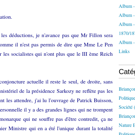
Album -
Album - 
ation.
Album -
1870/18
s les déductions, je n'avance pas que Mr Fillon sera
Album -
 comme il n'est pas permis de dire que Mme Le Pen
Links
r les socialistes qui n'ont plus que le III ème Reich
Caté
onjoncture actuelle il reste le seul, de droite, sans
Brianço
stériel de la présidence Sarkozy ne reflète pas les
Politiqu
 les attendre, j'ai lu l'ouvrage de Patrick Buisson,
Société
(
ersonnelle il y a des grandes lignes qui ne trompent
Briançon
monarque qui ne souffre pas d'être contredit, ça ne
Nature 
mier Ministre qui en a été l'unique durant la totalité
Politiqu