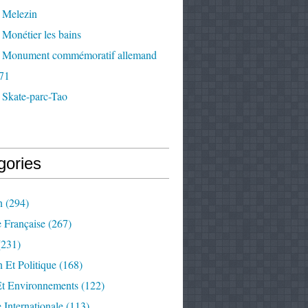
 Melezin
Monétier les bains
 Monument commémoratif allemand
71
 Skate-parc-Tao
gories
n
(294)
e Française
(267)
231)
 Et Politique
(168)
Et Environnements
(122)
e Internationale
(113)