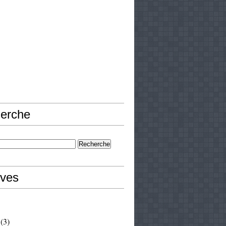
erche
ives
(3)