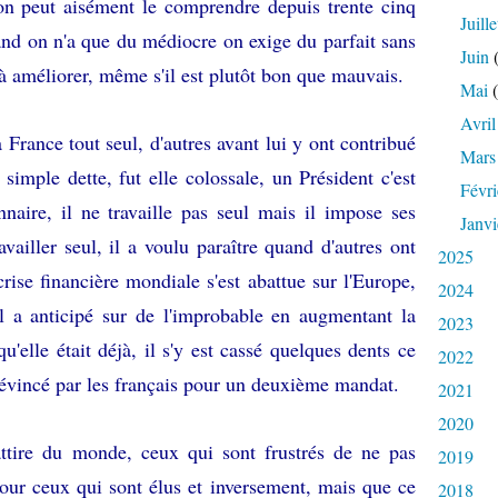
 on peut aisément le comprendre depuis trente cinq
Juille
and on n'a que du médiocre on exige du parfait sans
Juin
(
 à améliorer, même s'il est plutôt bon que mauvais.
Mai
(
Avril
 France tout seul, d'autres avant lui y ont contribué
Mars
simple dette, fut elle colossale, un Président c'est
Févri
nnaire, il ne travaille pas seul mais il impose ses
Janvi
vailler seul, il a voulu paraître quand d'autres ont
2025
crise financière mondiale s'est abattue sur l'Europe,
2024
 il a anticipé sur de l'improbable en augmentant la
2023
u'elle était déjà, il s'y est cassé quelques dents ce
2022
re évincé par les français pour un deuxième mandat.
2021
2020
attire du monde, ceux qui sont frustrés de ne pas
2019
our ceux qui sont élus et inversement, mais que ce
2018