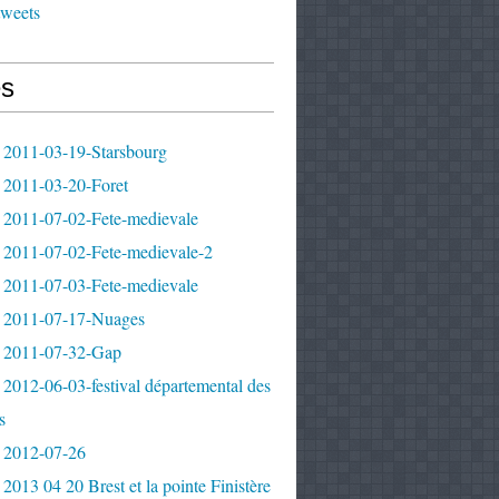
tweets
s
 2011-03-19-Starsbourg
 2011-03-20-Foret
 2011-07-02-Fete-medievale
 2011-07-02-Fete-medievale-2
 2011-07-03-Fete-medievale
 2011-07-17-Nuages
 2011-07-32-Gap
2012-06-03-festival départemental des
s
 2012-07-26
2013 04 20 Brest et la pointe Finistère