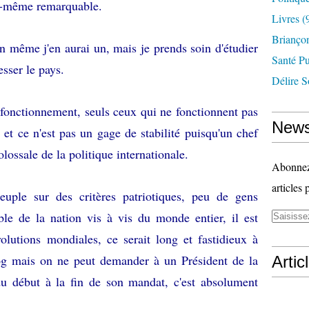
nd-même remarquable.
Livres
(
Briançon
n même j'en aurai un, mais je prends soin d'étudier
Santé P
esser le pays.
Délire S
onctionnement, seuls ceux qui ne fonctionnent pas
News
t ce n'est pas un gage de stabilité puisqu'un chef
olossale de la politique internationale.
Abonnez-
articles 
euple sur des critères patriotiques, peu de gens
able de la nation vis à vis du monde entier, il est
olutions mondiales, ce serait long et fastidieux à
og mais on ne peut demander à un Président de la
Artic
du début à la fin de son mandat, c'est absolument