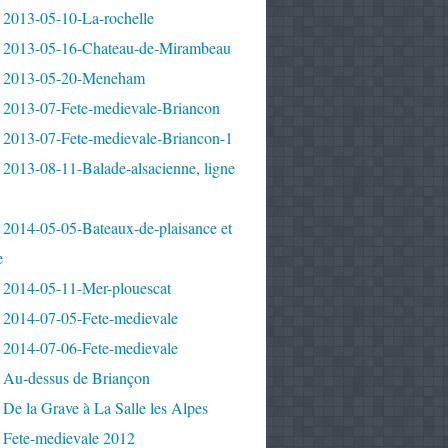
 2013-05-10-La-rochelle
 2013-05-16-Chateau-de-Mirambeau
 2013-05-20-Meneham
 2013-07-Fete-medievale-Briancon
 2013-07-Fete-medievale-Briancon-1
2013-08-11-Balade-alsacienne, ligne
 2014-05-05-Bateaux-de-plaisance et
e
 2014-05-11-Mer-plouescat
 2014-07-05-Fete-medievale
 2014-07-06-Fete-medievale
 Au-dessus de Briançon
De la Grave à La Salle les Alpes
 Fete-medievale 2012