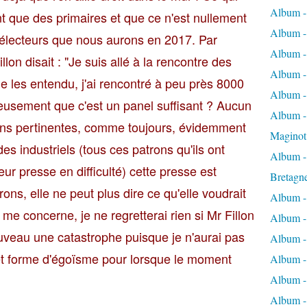
Album -
t que des primaires et que ce n'est nullement
Album -
'électeurs que nous aurons en 2017. Par
Album -
illon disait : "Je suis allé à la rencontre des
Album -
 je les entendu, j'ai rencontré à peu près 8000
Album -
eusement que c'est un panel suffisant ? Aucun
Album - 
ions pertinentes, comme toujours, évidemment
Maginot
s industriels (tous ces patrons qu'ils ont
Album -
leur presse en difficulté) cette presse est
Bretagn
ns, elle ne peut plus dire ce qu'elle voudrait
Album -
e concerne, je ne regretterai rien si Mr Fillon
Album -
ouveau une catastrophe puisque je n'aurai pas
Album -
cet forme d'égoïsme pour lorsque le moment
Album -
Album - 
Album -