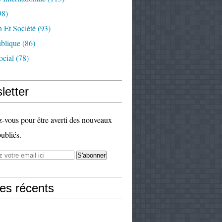
98)
 Et Société
(93)
ublique
(86)
ocial
(78)
letter
vous pour être averti des nouveaux
publiés.
les récents