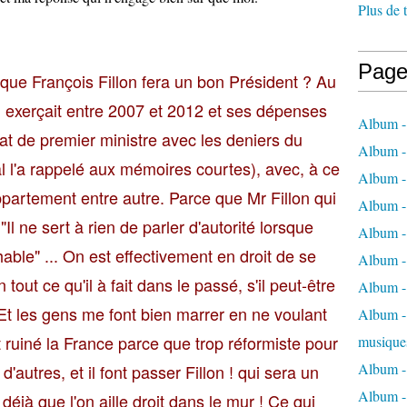
Plus de 
Page
que François Fillon fera un bon Président ? Au
l exerçait entre 2007 et 2012 et ses dépenses
Album -
t de premier ministre avec les deniers du
Album -
 l'a rappelé aux mémoires courtes), avec, à ce
Album -
ppartement entre autre. Parce que Mr Fillon qui
Album -
"Il ne sert à rien de parler d'autorité lorsque
Album -
able" ... On est effectivement en droit de se
Album -
out ce qu'il à fait dans le passé, s'il peut-être
Album -
. Et les gens me font bien marrer en ne voulant
Album - 
t ruiné la France parce que trop réformiste pour
musique
Album -
d'autres, et il font passer Fillon ! qui sera un
Album - 
 déjà que l'on aille droit dans le mur ! Ce qui